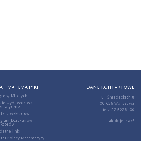
IAT MATEMATYKI
DANE KONTAKTOWE
gresy Młodych
ul. Śniadeckich 8
kie wydawnictwa
00-656 Warszawa
ematyczne
tel.: 22 5228100
tki z wykładów
gium Dziekanów i
Jak dojechać?
ektorów
datne linki
tni Polscy Matematycy