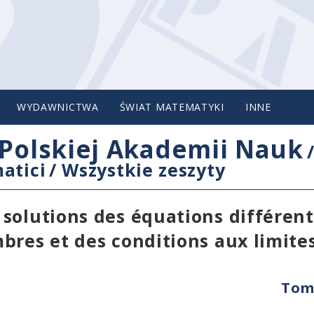
WYDAWNICTWA
ŚWIAT MATEMATYKI
INNE
Polskiej Akademii Nauk
atici
/
Wszystkie zeszyty
solutions des équations différent
bres et des conditions aux limite
Tom 