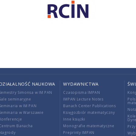
DZIAŁALNOŚĆ NAUKOWA
WYDAWNICTWA
ŚW
Semestry Simonsa w IM PAN
Czasopisma IMPAN
Kon
Sale seminaryjne
IMPAN Lecture Notes
Pols
mat
Seminaria w IM PAN
Banach Center Publications
Nota
Seminaria w Warszawie
Księgozbiór matematyczny
Kole
Konferencje
Inne książki
Dyr
Centrum Banacha
Monografie matematyczne
Przy
Nagrody
Preprinty IMPAN
Wybi