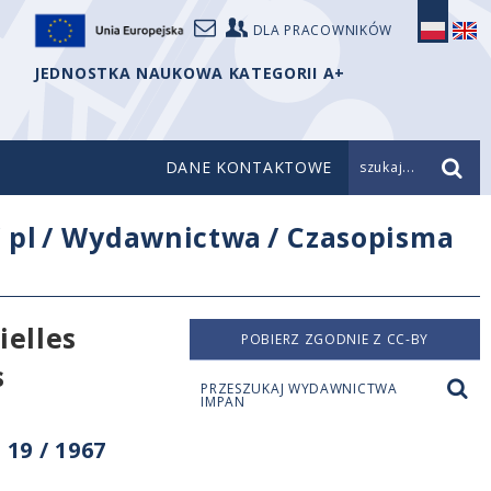
DLA PRACOWNIKÓW
JEDNOSTKA NAUKOWA KATEGORII A+
DANE KONTAKTOWE
szukaj...
/
pl
/
Wydawnictwa
/
Czasopisma
ielles
POBIERZ ZGODNIE Z CC-BY
s
PRZESZUKAJ WYDAWNICTWA
IMPAN
19 / 1967