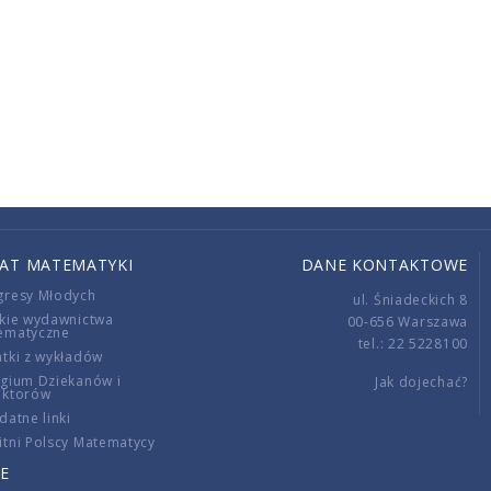
IAT MATEMATYKI
DANE KONTAKTOWE
gresy Młodych
ul. Śniadeckich 8
kie wydawnictwa
00-656 Warszawa
ematyczne
tel.: 22 5228100
tki z wykładów
gium Dziekanów i
Jak dojechać?
ektorów
datne linki
tni Polscy Matematycy
E