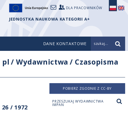
DLA PRACOWNIKÓW
JEDNOSTKA NAUKOWA KATEGORII A+
DANE KONTAKTOWE
szukaj...
/
pl
/
Wydawnictwa
/
Czasopisma
POBIERZ ZGODNIE Z CC-BY
PRZESZUKAJ WYDAWNICTWA
IMPAN
26 / 1972