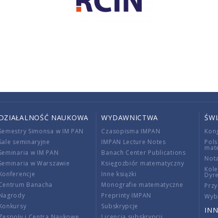
DZIAŁALNOŚĆ NAUKOWA
WYDAWNICTWA
ŚW
Semestry Simonsa w IM PAN
Czasopisma IMPAN
Kon
Sale seminaryjne
IMPAN Lecture Notes
Pols
mat
Seminaria w IM PAN
Banach Center Publications
Nota
Seminaria w Warszawie
Księgozbiór matematyczny
Kole
Konferencje
Inne książki
Dyr
Centrum Banacha
Monografie matematyczne
Przy
Nagrody
Preprinty IMPAN
Wybi
Konkursy
Subskrypcje
INN
Zespoły i Centra Naukowe
Licencja subskrypcji