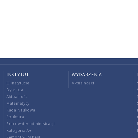
INSTYTUT
WYDARZENIA
O Instytucie
Aktualności
Dyrekcja
Aktualności
Matematycy
Rada Naukowa
Struktura
Pracownicy administracji
Kategoria A+
Remont w IM PAN