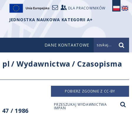
DLA PRACOWNIKÓW
JEDNOSTKA NAUKOWA KATEGORII A+
DANE KONTAKTOWE
szukaj...
/
pl
/
Wydawnictwa
/
Czasopisma
POBIERZ ZGODNIE Z CC-BY
PRZESZUKAJ WYDAWNICTWA
IMPAN
47 / 1986