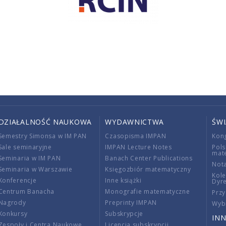
DZIAŁALNOŚĆ NAUKOWA
WYDAWNICTWA
ŚW
Semestry Simonsa w IM PAN
Czasopisma IMPAN
Kon
Sale seminaryjne
IMPAN Lecture Notes
Pols
mat
Seminaria w IM PAN
Banach Center Publications
Nota
Seminaria w Warszawie
Księgozbiór matematyczny
Kole
Konferencje
Inne książki
Dyr
Centrum Banacha
Monografie matematyczne
Przy
Nagrody
Preprinty IMPAN
Wybi
Konkursy
Subskrypcje
INN
Zespoły i Centra Naukowe
Licencja subskrypcji