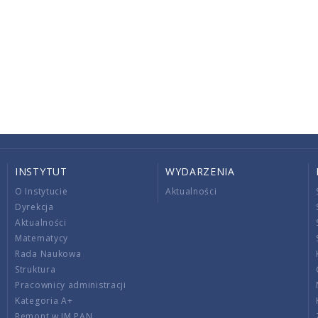
INSTYTUT
WYDARZENIA
O Instytucie
Aktualności
Dyrekcja
Aktualności
Matematycy
Rada Naukowa
Struktura
Pracownicy administracji
Kategoria A+
Remont w IM PAN