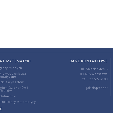
IAT MATEMATYKI
DANE KONTAKTOWE
gresy Młodych
ul. Śniadeckich 8
kie wydawnictwa
00-656 Warszawa
ematyczne
tel.: 22 5228100
tki z wykładów
gium Dziekanów i
Jak dojechać?
ektorów
datne linki
tni Polscy Matematycy
E