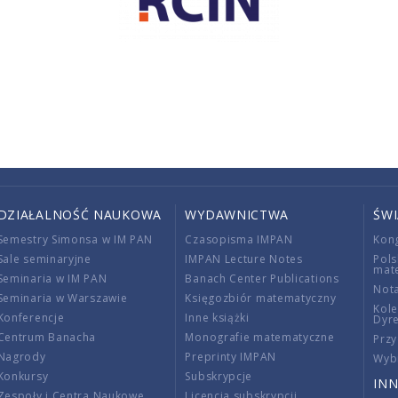
DZIAŁALNOŚĆ NAUKOWA
WYDAWNICTWA
ŚW
Semestry Simonsa w IM PAN
Czasopisma IMPAN
Kon
Sale seminaryjne
IMPAN Lecture Notes
Pols
mat
Seminaria w IM PAN
Banach Center Publications
Nota
Seminaria w Warszawie
Księgozbiór matematyczny
Kole
Konferencje
Inne książki
Dyr
Centrum Banacha
Monografie matematyczne
Przy
Nagrody
Preprinty IMPAN
Wybi
Konkursy
Subskrypcje
INN
Zespoły i Centra Naukowe
Licencja subskrypcji