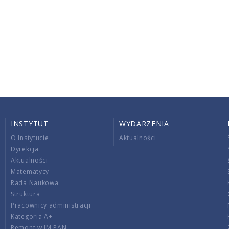
INSTYTUT
WYDARZENIA
O Instytucie
Aktualności
Dyrekcja
Aktualności
Matematycy
Rada Naukowa
Struktura
Pracownicy administracji
Kategoria A+
Remont w IM PAN