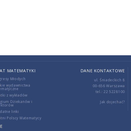
IAT MATEMATYKI
DANE KONTAKTOWE
gresy Młodych
ul. Śniadeckich 8
kie wydawnictwa
00-656 Warszawa
ematyczne
tel.: 22 5228100
tki z wykładów
gium Dziekanów i
Jak dojechać?
ektorów
datne linki
tni Polscy Matematycy
E