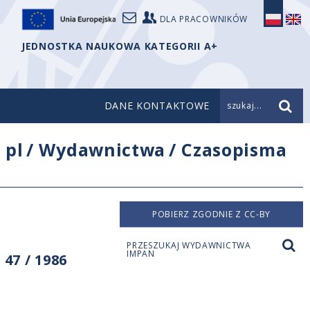
DLA PRACOWNIKÓW
JEDNOSTKA NAUKOWA KATEGORII A+
DANE KONTAKTOWE
szukaj...
/
pl
/
Wydawnictwa
/
Czasopisma
POBIERZ ZGODNIE Z CC-BY
PRZESZUKAJ WYDAWNICTWA
IMPAN
47 / 1986