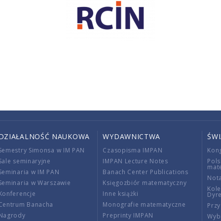
DZIAŁALNOŚĆ NAUKOWA
WYDAWNICTWA
ŚW
Semestry Simonsa w IM PAN
Czasopisma IMPAN
Kon
Sale seminaryjne
IMPAN Lecture Notes
Pols
mat
Seminaria w IM PAN
Banach Center Publications
Nota
Seminaria w Warszawie
Księgozbiór matematyczny
Kole
Konferencje
Inne książki
Dyr
Centrum Banacha
Monografie matematyczne
Przy
Nagrody
Preprinty IMPAN
Wybi