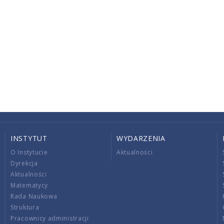
INSTYTUT
WYDARZENIA
O Instytucie
Aktualności
Dyrekcja
Aktualności
Matematycy
Rada Naukowa
Struktura
Pracownicy administracji