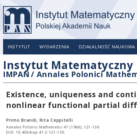
INSTYTUT
WYDARZENIA
DZIAŁALNOŚĆ NAUKOWA
Instytut Matematyczny 
IMPAN
/
Annales Polonici Mathem
Existence, uniqueness and cont
nonlinear functional partial diff
Primo Brandi, Rita Ceppitelli
Annales Polonici Mathematici 47 (1986), 121-136
DOI: 10.4064/ap-47-2-121-136