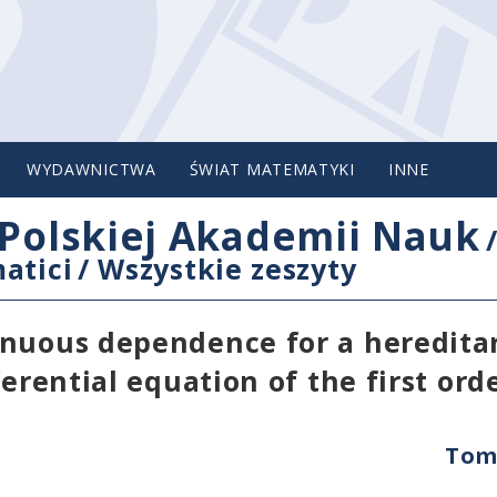
WYDAWNICTWA
ŚWIAT MATEMATYKI
INNE
Polskiej Akademii Nauk
atici
/
Wszystkie zeszyty
inuous dependence for a heredita
erential equation of the first ord
Tom 