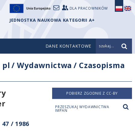
DLA PRACOWNIKÓW
JEDNOSTKA NAUKOWA KATEGORII A+
DANE KONTAKTOWE
szukaj...
/
pl
/
Wydawnictwa
/
Czasopisma
ry
POBIERZ ZGODNIE Z CC-BY
er
PRZESZUKAJ WYDAWNICTWA
IMPAN
47 / 1986