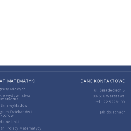
IAT MATEMATYKI
DANE KONTAKTOWE
gresy Młodych
ul. Śniadeckich 8
kie wydawnictwa
00-656 Warszawa
ematyczne
tel.: 22 5228100
tki z wykładów
gium Dziekanów i
Jak dojechać?
ektorów
datne linki
tni Polscy Matematycy