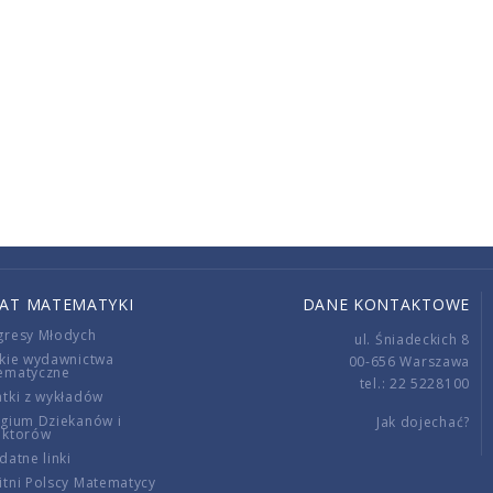
IAT MATEMATYKI
DANE KONTAKTOWE
gresy Młodych
ul. Śniadeckich 8
kie wydawnictwa
00-656 Warszawa
ematyczne
tel.: 22 5228100
tki z wykładów
gium Dziekanów i
Jak dojechać?
ektorów
datne linki
tni Polscy Matematycy