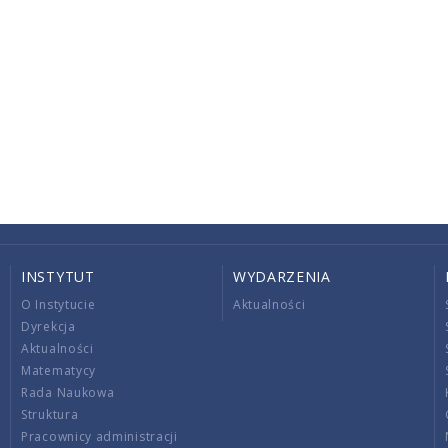
INSTYTUT
WYDARZENIA
O Instytucie
Aktualności
Dyrekcja
Aktualności
Matematycy
Rada Naukowa
Struktura
Pracownicy administracji