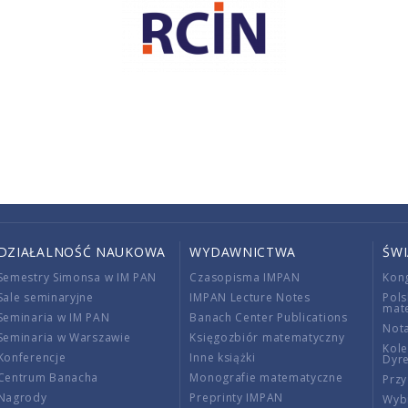
DZIAŁALNOŚĆ NAUKOWA
WYDAWNICTWA
ŚW
Semestry Simonsa w IM PAN
Czasopisma IMPAN
Kon
Sale seminaryjne
IMPAN Lecture Notes
Pols
mat
Seminaria w IM PAN
Banach Center Publications
Nota
Seminaria w Warszawie
Księgozbiór matematyczny
Kole
Konferencje
Inne książki
Dyr
Centrum Banacha
Monografie matematyczne
Przy
Nagrody
Preprinty IMPAN
Wybi