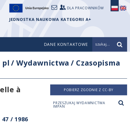
DLA PRACOWNIKÓW
JEDNOSTKA NAUKOWA KATEGORII A+
DANE KONTAKTOWE
szukaj...
/
pl
/
Wydawnictwa
/
Czasopisma
elle à
POBIERZ ZGODNIE Z CC-BY
PRZESZUKAJ WYDAWNICTWA
IMPAN
47 / 1986