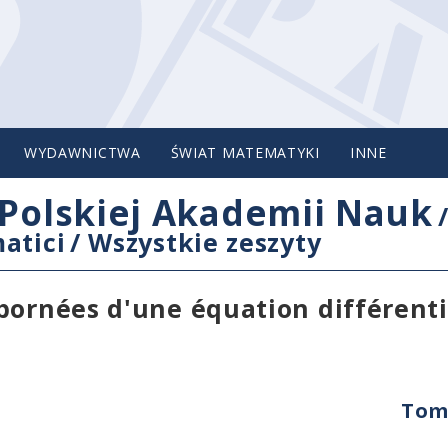
WYDAWNICTWA
ŚWIAT MATEMATYKI
INNE
Polskiej Akademii Nauk
atici
/
Wszystkie zeszyty
bornées d'une équation différenti
Tom 