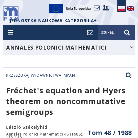
JEDNOSTKA NAUKOWA KATEGORII A+
szukaj...
ANNALES POLONICI MATHEMATICI
PRZESZUKAJ WYDAWNICTWA IMPAN
Fréchet's equation and Hyers
theorem on noncommutative
semigroups
László Székelyhidi
Tom 48 / 1988
Annales Polonici Mathematici 48 (1988),
183-189