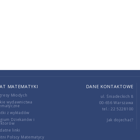
IAT MATEMATYKI
DANE KONTAKTOWE
gresy Młodych
ul. Śniadeckich 8
kie wydawnictwa
00-656 Warszawa
ematyczne
tel.: 22 5228100
tki z wykładów
gium Dziekanów i
Jak dojechać?
ektorów
datne linki
tni Polscy Matematycy