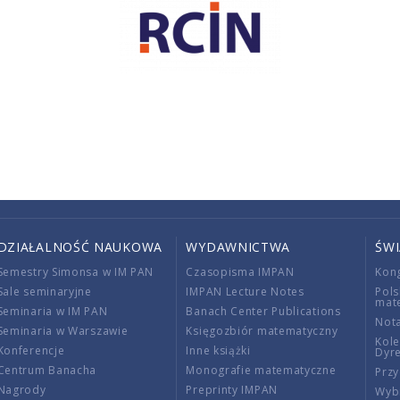
DZIAŁALNOŚĆ NAUKOWA
WYDAWNICTWA
ŚW
Semestry Simonsa w IM PAN
Czasopisma IMPAN
Kon
Sale seminaryjne
IMPAN Lecture Notes
Pols
mat
Seminaria w IM PAN
Banach Center Publications
Nota
Seminaria w Warszawie
Księgozbiór matematyczny
Kole
Konferencje
Inne książki
Dyr
Centrum Banacha
Monografie matematyczne
Przy
Nagrody
Preprinty IMPAN
Wybi