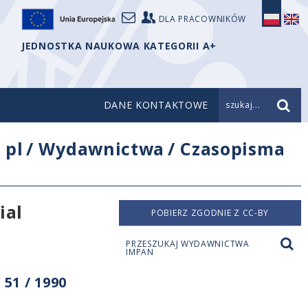
DLA PRACOWNIKÓW
JEDNOSTKA NAUKOWA KATEGORII A+
DANE KONTAKTOWE
szukaj...
/
pl
/
Wydawnictwa
/
Czasopisma
ial
POBIERZ ZGODNIE Z CC-BY
PRZESZUKAJ WYDAWNICTWA
IMPAN
51 / 1990