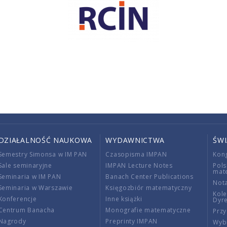
DZIAŁALNOŚĆ NAUKOWA
WYDAWNICTWA
ŚW
Semestry Simonsa w IM PAN
Czasopisma IMPAN
Kon
Sale seminaryjne
IMPAN Lecture Notes
Pols
mat
Seminaria w IM PAN
Banach Center Publications
Nota
Seminaria w Warszawie
Księgozbiór matematyczny
Kole
Konferencje
Inne książki
Dyr
Centrum Banacha
Monografie matematyczne
Przy
Nagrody
Preprinty IMPAN
Wybi