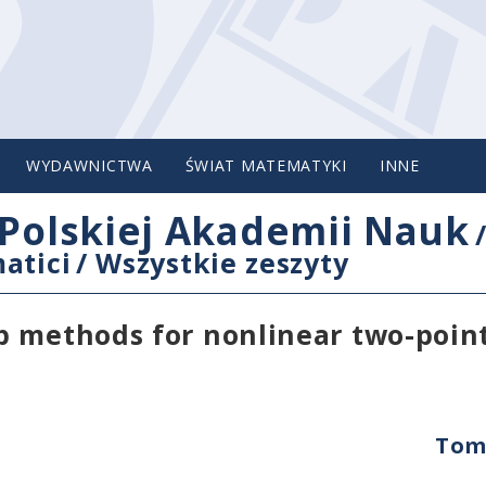
WYDAWNICTWA
ŚWIAT MATEMATYKI
INNE
Polskiej Akademii Nauk
atici
/
Wszystkie zeszyty
p methods for nonlinear two-poin
Tom 