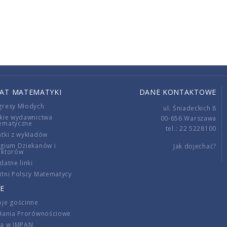
IAT MATEMATYKI
DANE KONTAKTOWE
gresy Młodych
ul. Śniadeckich 8
kie wydawnictwa
00-656 Warszawa
ematyczne
tel.: 22 5228100
tki z wykładów
gium Dziekanów i
Jak dojechać?
ektorów
datne linki
tni Polscy Matematycy
E
je gościnne
ałania Prorównościowe
ca w IMPAN