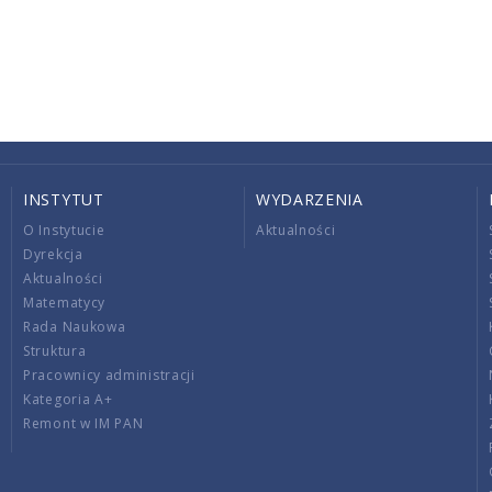
INSTYTUT
WYDARZENIA
O Instytucie
Aktualności
Dyrekcja
Aktualności
Matematycy
Rada Naukowa
Struktura
Pracownicy administracji
Kategoria A+
Remont w IM PAN