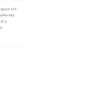
bspace of E
 uniformly
 of a
U)