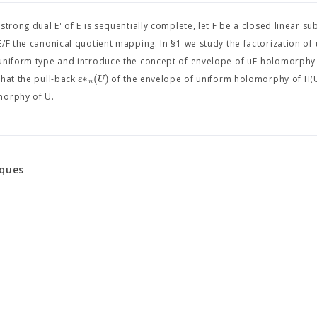
trong dual E' of E is sequentially complete, let F be a closed linear su
/F the canonical quotient mapping. In §1 we study the factorization of
 uniform type and introduce the concept of envelope of uF-holomorphy
ε
∗
(
)
U
that the pull-back
of the envelope of uniform holomorphy of Π(
u
morphy of U.
aques