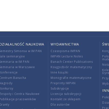
DZIAŁALNOŚĆ NAUKOWA
WYDAWNICTWA
ŚW
Semestry Simonsa w IM PAN
Czasopisma IMPAN
Kon
Sale seminaryjne
IMPAN Lecture Notes
Pols
mat
Seminaria w IM PAN
Banach Center Publications
Nota
Seminaria w Warszawie
Księgozbiór matematyczny
Kole
Konferencje
Inne książki
Dyr
Centrum Banacha
Monografie matematyczne
Przy
Nagrody
Preprinty IMPAN
Wybi
Konkursy
Subskrypcje
INN
Zespoły i Centra Naukowe
Licencja subskrypcji
Poko
Publikacje pracowników
Kontakt ze sklepem
Dzi
Granty
Dla autorów
Pra