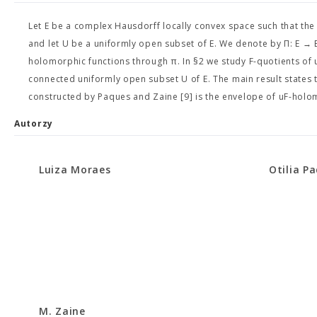
Let E be a complex Hausdorff locally convex space such that the s
and let U be a uniformly open subset of E. We denote by Π: E → E
holomorphic functions through π. In §2 we study F-quotients of
connected uniformly open subset U of E. The main result states 
constructed by Paques and Zaine [9] is the envelope of uF-holo
Autorzy
Luiza Moraes
Otilia P
M. Zaine