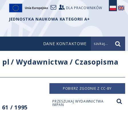
DLA PRACOWNIKÓW
JEDNOSTKA NAUKOWA KATEGORII A+
DANE KONTAKTOWE
szukaj...
/
pl
/
Wydawnictwa
/
Czasopisma
POBIERZ ZGODNIE Z CC-BY
PRZESZUKAJ WYDAWNICTWA
IMPAN
61 / 1995