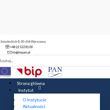
. Śniadeckich 8, 00-656 Warszawa
+48 22 522 81 00
im@impan.pl
aj
atyczny
Strona główna
Instytut
O Instytucie
Aktualności