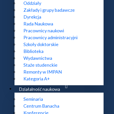
Oddziały
Zakłady i grupy badawcze
Dyrekcja
Rada Naukowa
Pracownicy naukowi
Pracownicy administracyjni
Szkoły doktorskie
Biblioteka
Wydawnictwa
Staże studenckie
Remonty w IMPAN
Kategoria A+
Działalność naukowa
Seminaria
Centrum Banacha
Konferencje