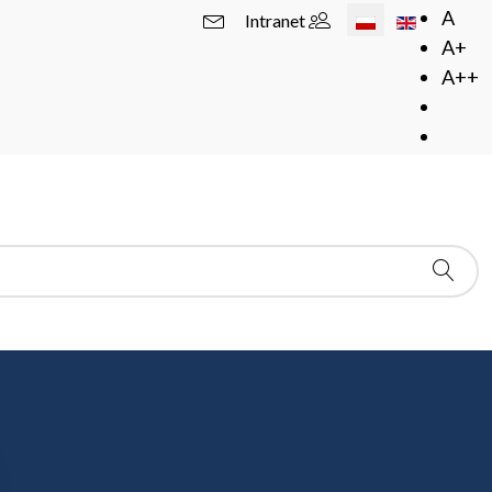
Wybierz swój język
A
Intranet
A+
A++