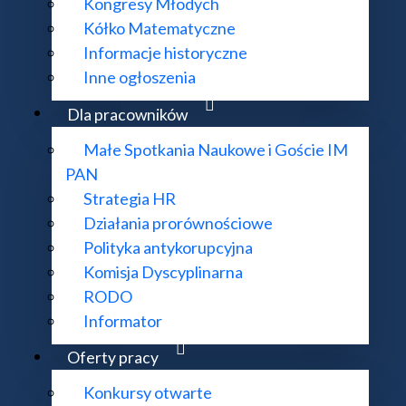
Kongresy Młodych
Kółko Matematyczne
Informacje historyczne
Inne ogłoszenia
Dla pracowników
Małe Spotkania Naukowe i Goście IM
PAN
Strategia HR
Działania prorównościowe
Polityka antykorupcyjna
Komisja Dyscyplinarna
RODO
Informator
społu IM PAN
Oferty pracy
Konkursy otwarte