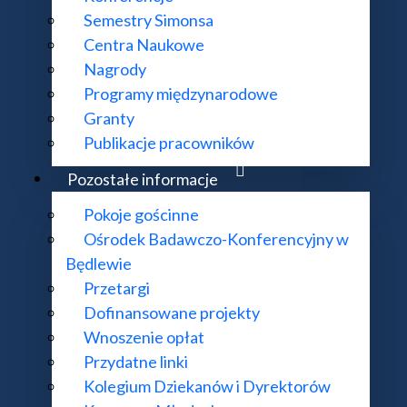
Semestry Simonsa
Centra Naukowe
Nagrody
Programy międzynarodowe
Granty
Publikacje pracowników
Pozostałe informacje
Pokoje gościnne
o-Konferencyjnym w Będlewie wpisane na Polsk
Ośrodek Badawczo-Konferencyjny w
Będlewie
Przetargi
Dofinansowane projekty
Wnoszenie opłat
Przydatne linki
Kolegium Dziekanów i Dyrektorów