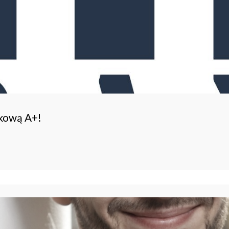
ukową A+!