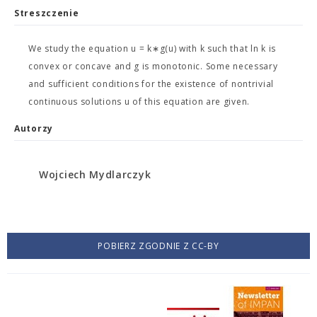
Streszczenie
We study the equation u = k∗g(u) with k such that ln k is
convex or concave and g is monotonic. Some necessary
and sufficient conditions for the existence of nontrivial
continuous solutions u of this equation are given.
Autorzy
Wojciech Mydlarczyk
POBIERZ ZGODNIE Z CC-BY