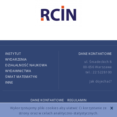
INSTYTUT
DANE KONTAKTOWE
WYDARZENIA
ul. Śniadeckich 8
DZIAŁALNOŚĆ NAUKOWA
00-656 Warszawa
WYDAWNICTWA
tel.: 22 5228100
ŚWIAT MATEMATYKI
Jak dojechać?
INNE
DANE KONTAKTOWE
REGULAMIN
Copyright © 2026 by IMPAN. All rights reserved.
Wykorzystujemy pliki cookies aby ułatwić Ci korzystanie ze
strony oraz w celach analityczno-statystycznych.