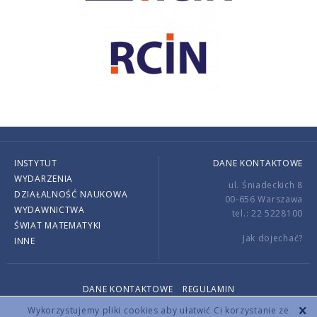
INSTYTUT
DANE KONTAKTOWE
WYDARZENIA
ul. Śniadeckich 8
DZIAŁALNOŚĆ NAUKOWA
00-656 Warszawa
WYDAWNICTWA
tel.: 22 5228100
ŚWIAT MATEMATYKI
Jak dojechać?
INNE
DANE KONTAKTOWE
REGULAMIN
Copyright © 2026 by IMPAN. All rights reserved.
Wykorzystujemy pliki cookies aby ułatwić Ci korzystanie ze