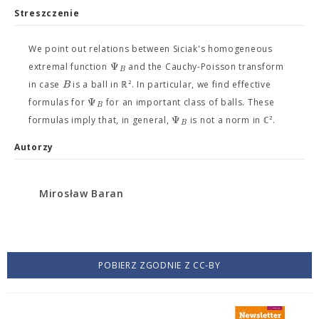
Streszczenie
We point out relations between Siciak's homogeneous
Ψ
extremal function
and the Cauchy-Poisson transform
B
B
in case
is a ball in ℝ². In particular, we find effective
Ψ
formulas for
for an important class of balls. These
B
Ψ
formulas imply that, in general,
is not a norm in ℂ².
B
Autorzy
Mirosław Baran
POBIERZ ZGODNIE Z CC-BY