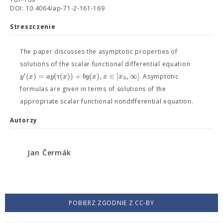
DOI: 10.4064/ap-71-2-161-169
Streszczenie
The paper discusses the asymptotic properties of
solutions of the scalar functional differential equation
′
(
)
=
(
τ
(
)
)
+
(
)
,
∈
[
,
∞
]
y
x
a
y
x
b
y
x
x
x
. Asymptotic
0
formulas are given in terms of solutions of the
appropriate scalar functional nondifferential equation.
Autorzy
Jan Čermák
POBIERZ ZGODNIE Z CC-BY