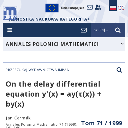
JEDNOSTKA NAUKOWA KATEGORII A+
szukaj...
ANNALES POLONICI MATHEMATICI
PRZESZUKAJ WYDAWNICTWA IMPAN
On the delay differential
equation y'(x) = ay(τ(x)) +
by(x)
Jan Čermák
Tom 71 / 1999
Annales Polonici Mathematici 71 (1999),
161-169