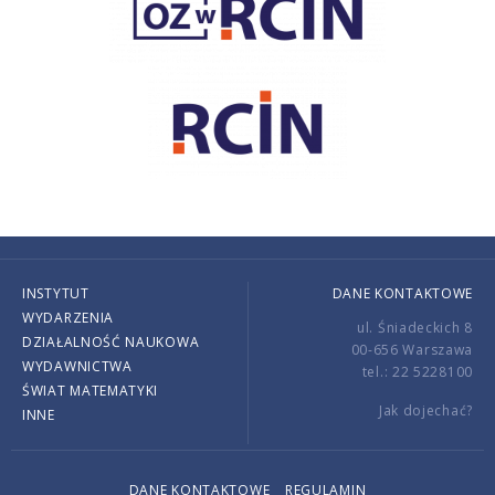
INSTYTUT
DANE KONTAKTOWE
WYDARZENIA
ul. Śniadeckich 8
DZIAŁALNOŚĆ NAUKOWA
00-656 Warszawa
WYDAWNICTWA
tel.: 22 5228100
ŚWIAT MATEMATYKI
Jak dojechać?
INNE
DANE KONTAKTOWE
REGULAMIN