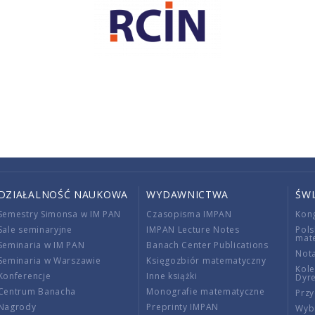
DZIAŁALNOŚĆ NAUKOWA
WYDAWNICTWA
ŚW
Semestry Simonsa w IM PAN
Czasopisma IMPAN
Kon
Sale seminaryjne
IMPAN Lecture Notes
Pols
mat
Seminaria w IM PAN
Banach Center Publications
Nota
Seminaria w Warszawie
Księgozbiór matematyczny
Kole
Konferencje
Inne książki
Dyr
Centrum Banacha
Monografie matematyczne
Przy
Nagrody
Preprinty IMPAN
Wybi