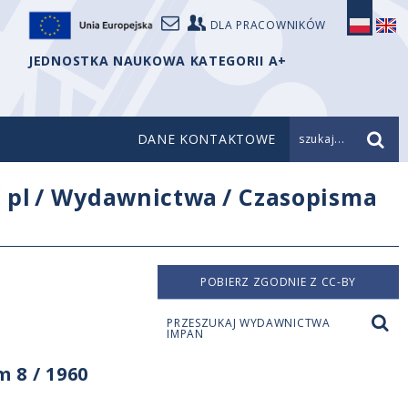
DLA PRACOWNIKÓW
JEDNOSTKA NAUKOWA KATEGORII A+
DANE KONTAKTOWE
szukaj...
/
pl
/
Wydawnictwa
/
Czasopisma
POBIERZ ZGODNIE Z CC-BY
PRZESZUKAJ WYDAWNICTWA
IMPAN
 8 / 1960