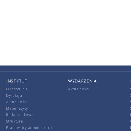
INSTYTUT
WYDARZENIA
O Instytucie
Aktualności
Dyrekcja
Aktualności
Matematycy
Rada Naukowa
Struktura
Pracownicy administracji