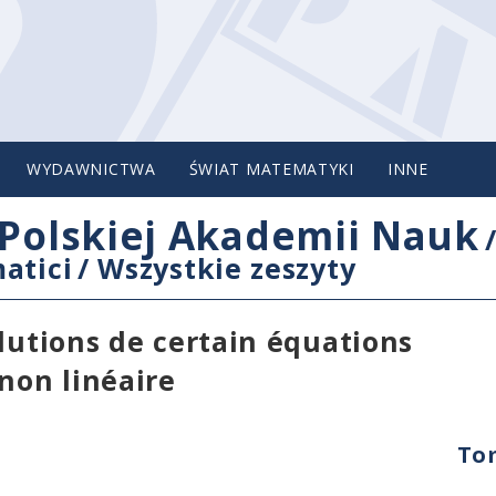
WYDAWNICTWA
ŚWIAT MATEMATYKI
INNE
Polskiej Akademii Nauk
atici
/
Wszystkie zeszyty
lutions de certain équations
non linéaire
Tom