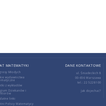
IAT MATEMATYKI
DANE KONTAKTOWE
gresy Młodych
ul. Śniadeckich 8
kie wydawnictwa
00-656 Warszawa
ematyczne
tel.: 22 5228100
tki z wykładów
gium Dziekanów i
Jak dojechać?
ektorów
datne linki
tni Polscy Matematycy