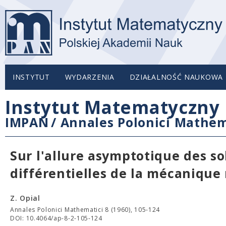
INSTYTUT
WYDARZENIA
DZIAŁALNOŚĆ NAUKOWA
Instytut Matematyczny 
IMPAN
/
Annales Polonici Mathem
Sur l'allure asymptotique des so
différentielles de la mécanique 
Z. Opial
Annales Polonici Mathematici 8 (1960), 105-124
DOI: 10.4064/ap-8-2-105-124