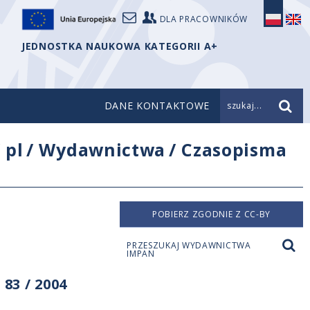
DLA PRACOWNIKÓW
JEDNOSTKA NAUKOWA KATEGORII A+
DANE KONTAKTOWE
szukaj...
/
pl
/
Wydawnictwa
/
Czasopisma
POBIERZ ZGODNIE Z CC-BY
PRZESZUKAJ WYDAWNICTWA
IMPAN
83 / 2004