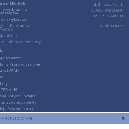
gresy Młodych
ul. Śniadeckich 8
kie wydawnictwa
00-656 Warszawa
ematyczne
tel.: 22 5228100
tki z wykładów
gium Dziekanów i
Jak dojechać?
ektorów
datne linki
tni Polscy Matematycy
E
je gościnne
ałania Prorównościowe
ca w IMPAN
DO
targi
ATEGIA HR
tyka Antykorupcyjna
inansowane projekty
sja Dyscyplinarna
rmator
zno-statystycznych.
szenie opłat