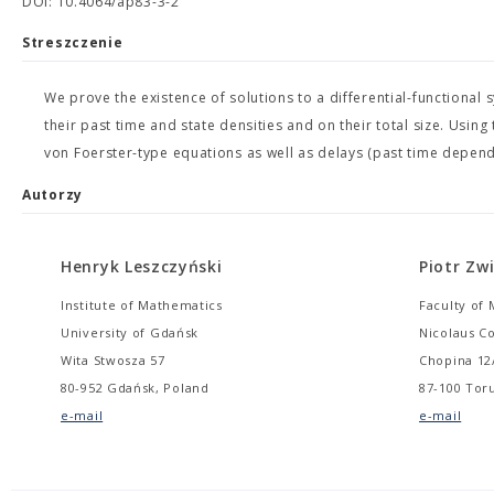
DOI: 10.4064/ap83-3-2
Streszczenie
We prove the existence of solutions to a differential-function
their past time and state densities and on their total size. Using
von Foerster-type equations as well as delays (past time depende
Autorzy
Henryk Leszczyński
Piotr Zw
Institute of Mathematics
Faculty of
University of Gdańsk
Nicolaus C
Wita Stwosza 57
Chopina 12
80-952 Gdańsk, Poland
87-100 Tor
e-mail
e-mail