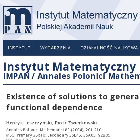
INSTYTUT
WYDARZENIA
DZIAŁALNOŚĆ NAUKOWA
Instytut Matematyczny 
IMPAN
/
Annales Polonici Mathem
Existence of solutions to genera
functional dependence
Henryk Leszczyński, Piotr Zwierkowski
Annales Polonici Mathematici 83 (2004), 201-210
MSC: Primary 35R10; Secondary 35L45, 35A05, 92B05.