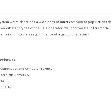
al system which describes a wide class of multi-component populations 
 two different types of the Hale operator, we incorporate in this model 
nce) and integrals (e.g. influence of a group of species).
ierkowski
 Mathematics and Computer Science
opernicus University
/14
uń, Poland