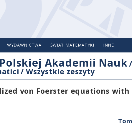
WYDAWNICTWA
ŚWIAT MATEMATYKI
INNE
Polskiej Akademii Nauk
atici
/
Wszystkie zeszyty
lized von Foerster equations with
Tom 