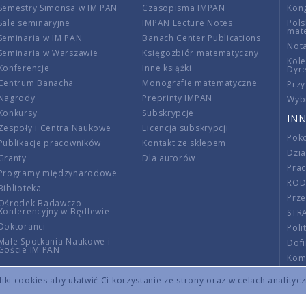
Semestry Simonsa w IM PAN
Czasopisma IMPAN
Kon
Sale seminaryjne
IMPAN Lecture Notes
Pols
mat
Seminaria w IM PAN
Banach Center Publications
Nota
Seminaria w Warszawie
Księgozbiór matematyczny
Kole
Konferencje
Inne książki
Dyr
Centrum Banacha
Monografie matematyczne
Przy
Nagrody
Preprinty IMPAN
Wybi
Konkursy
Subskrypcje
INN
Zespoły i Centra Naukowe
Licencja subskrypcji
Poko
Publikacje pracowników
Kontakt ze sklepem
Dzi
Granty
Dla autorów
Pra
Programy międzynarodowe
RO
Biblioteka
Prze
Ośrodek Badawczo-
Konferencyjny w Będlewie
STR
Doktoranci
Poli
Małe Spotkania Naukowe i
Dof
Goście IM PAN
Komi
Info
ki cookies aby ułatwić Ci korzystanie ze strony oraz w celach analityc
Wno