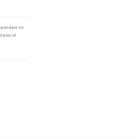
dependent on
classical