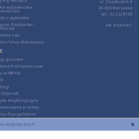
gresy Młodych
ul. Śniadeckich 8
kie wydawnictwa
00-656 Warszawa
ematyczne
tel.: 22 5228100
tki z wykładów
gium Dziekanów i
Jak dojechać?
ektorów
datne linki
tni Polscy Matematycy
E
je gościnne
ałania Prorównościowe
ca w IMPAN
DO
targi
ATEGIA HR
tyka Antykorupcyjna
inansowane projekty
sja Dyscyplinarna
rmator
zno-statystycznych.
szenie opłat