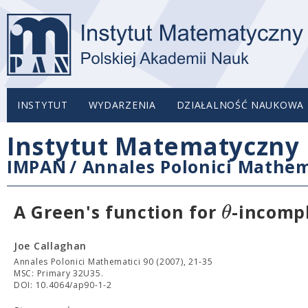
INSTYTUT
WYDARZENIA
DZIAŁALNOŚĆ NAUKOWA
Instytut Matematyczny 
IMPAN
/
Annales Polonici Mathem
θ
A Green's function for
-incomp
Joe Callaghan
Annales Polonici Mathematici 90 (2007), 21-35
MSC: Primary 32U35.
DOI: 10.4064/ap90-1-2