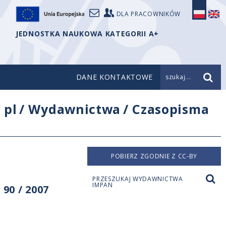
DLA PRACOWNIKÓW
JEDNOSTKA NAUKOWA KATEGORII A+
DANE KONTAKTOWE
szukaj...
/
pl
/
Wydawnictwa
/
Czasopisma
POBIERZ ZGODNIE Z CC-BY
PRZESZUKAJ WYDAWNICTWA
IMPAN
90 / 2007