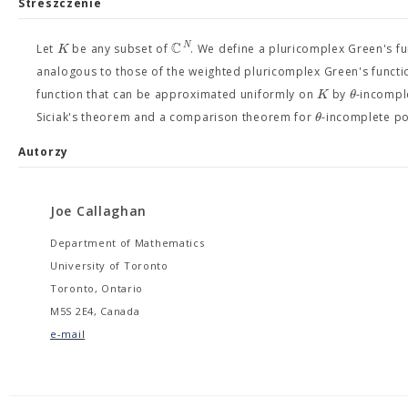
Streszczenie
C
N
K
Let
be any subset of
. We define a pluricomplex Green's f
analogous to those of the weighted pluricomplex Green's funct
K
θ
function that can be approximated uniformly on
by
-incompl
θ
Siciak's theorem and a comparison theorem for
-incomplete p
Autorzy
Joe Callaghan
Department of Mathematics
University of Toronto
Toronto, Ontario
M5S 2E4, Canada
e-mail