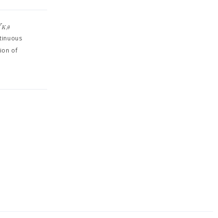
V
,
K
θ
ntinuous
ion of