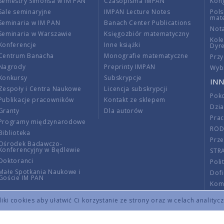
Semestry Simonsa w IM PAN
Czasopisma IMPAN
Kon
Sale seminaryjne
IMPAN Lecture Notes
Pols
mat
Seminaria w IM PAN
Banach Center Publications
Nota
Seminaria w Warszawie
Księgozbiór matematyczny
Kole
Konferencje
Inne książki
Dyr
Centrum Banacha
Monografie matematyczne
Przy
Nagrody
Preprinty IMPAN
Wybi
Konkursy
Subskrypcje
INN
Zespoły i Centra Naukowe
Licencja subskrypcji
Poko
Publikacje pracowników
Kontakt ze sklepem
Dzi
Granty
Dla autorów
Pra
Programy międzynarodowe
RO
Biblioteka
Prze
Ośrodek Badawczo-
Konferencyjny w Będlewie
STR
Doktoranci
Poli
Małe Spotkania Naukowe i
Dof
Goście IM PAN
Komi
Info
ki cookies aby ułatwić Ci korzystanie ze strony oraz w celach analityc
Wno