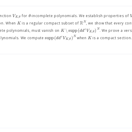
V
θ
unction
for
-incomplete polynomials. We establish properties of
,
K
θ
R
N
K
ion. When
is a regular compact subset of
, we show that every co
N
∖
s
u
p
p
(
)
c
K
d
d
V
ete polynomials, must vanish on
. We prove a vers
,
K
θ
N
s
u
p
p
(
)
c
d
d
V
K
olynomials. We compute
when
is a compact section.
,
K
θ