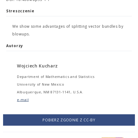
Streszczenie
We show some advantages of splitting vector bundles by
blowups.
Autorzy
Wojciech Kucharz
Department of Mathematics and Statistics
University of New Mexico
Albuquerque, NM 87131-1141, U.S.A.
e-mail
POBIERZ ZGODNIE Z CC-BY