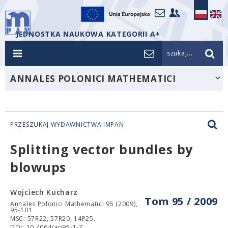
JEDNOSTKA NAUKOWA KATEGORII A+
szukaj...
ANNALES POLONICI MATHEMATICI
PRZESZUKAJ WYDAWNICTWA IMPAN
Splitting vector bundles by
blowups
Wojciech Kucharz
Tom 95 / 2009
Annales Polonici Mathematici 95 (2009),
95-101
MSC: 57R22, 57R20, 14P25.
DOI: 10.4064/ap95-1-7