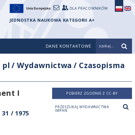
DLA PRACOWNIKÓW
JEDNOSTKA NAUKOWA KATEGORII A+
DANE KONTAKTOWE
szukaj...
/
pl
/
Wydawnictwa
/
Czasopisma
ent I
POBIERZ ZGODNIE Z CC-BY
PRZESZUKAJ WYDAWNICTWA
IMPAN
31 / 1975