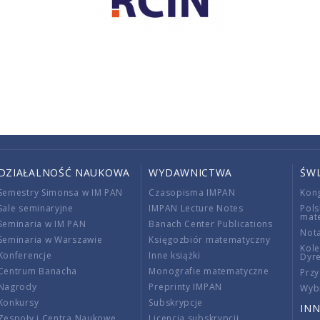
DZIAŁALNOŚĆ NAUKOWA
WYDAWNICTWA
ŚW
Semestry Simonsa w IM PAN
Czasopisma IMPAN
Kon
Sale seminaryjne
IMPAN Lecture Notes
Pols
mat
Seminaria w IM PAN
Banach Center Publications
Nota
Seminaria w Warszawie
Księgozbiór matematyczny
Kole
Konferencje
Inne książki
Dyr
Centrum Banacha
Monografie matematyczne
Przy
Nagrody
Preprinty IMPAN
Wybi
Konkursy
Subskrypcje
INN
Zespoły i Centra Naukowe
Licencja subskrypcji