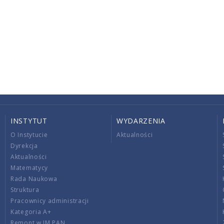
INSTYTUT
WYDARZENIA
O Instytucie
Aktualności
Dyrekcja
Aktualności
Matematycy
Rada Naukowa
Struktura
Pracownicy administracji
Kategoria A+
Remont w IM PAN