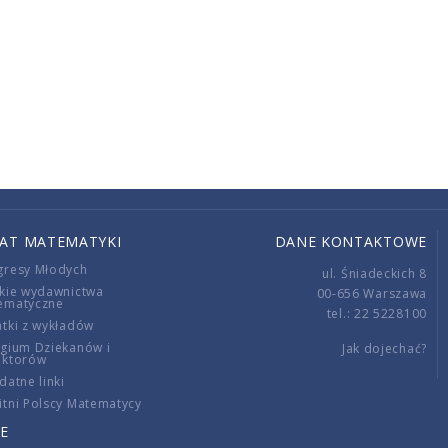
IAT MATEMATYKI
DANE KONTAKTOWE
gresy Młodych
ul. Śniadeckich 8
kie wydawnictwa
00-656 Warszawa
ematyczne
tel.: 22 5228100
tki z wykładów
gium Dziekanów i
Jak dojechać?
ektorów
datne linki
tni Polscy Matematycy
E