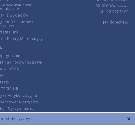
kie wydawnictwa
00-656 Warszawa
ematyczne
tel.: 22 5228100
tki z wykładów
gium Dziekanów i
Jak dojechać?
ektorów
datne linki
tni Polscy Matematycy
E
je gościnne
ałania Prorównościowe
ca w IMPAN
DO
targi
ATEGIA HR
tyka Antykorupcyjna
inansowane projekty
sja Dyscyplinarna
rmator
zno-statystycznych.
szenie opłat