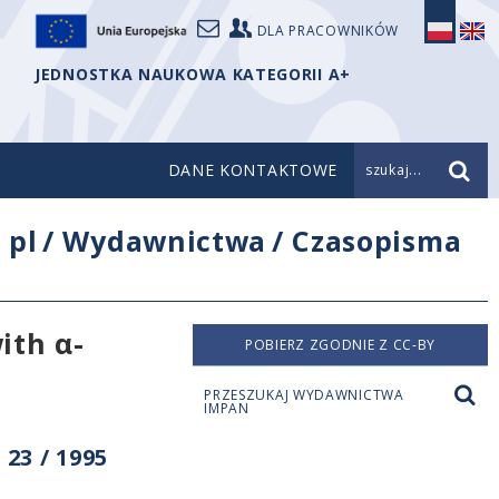
DLA PRACOWNIKÓW
JEDNOSTKA NAUKOWA KATEGORII A+
DANE KONTAKTOWE
szukaj...
/
pl
/
Wydawnictwa
/
Czasopisma
ith α-
POBIERZ ZGODNIE Z CC-BY
PRZESZUKAJ WYDAWNICTWA
IMPAN
23 / 1995