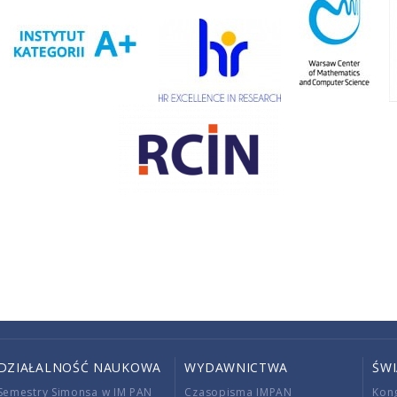
DZIAŁALNOŚĆ NAUKOWA
WYDAWNICTWA
ŚW
Semestry Simonsa w IM PAN
Czasopisma IMPAN
Kon