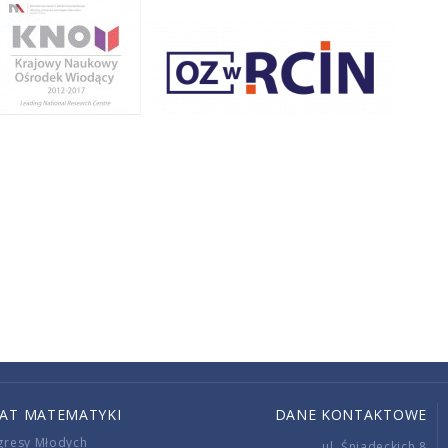
IAT MATEMATYKI
DANE KONTAKTOWE
gresy Młodych
ul. Śniadeckich 8