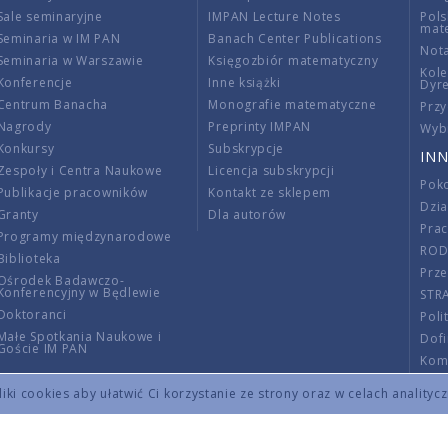
Sale seminaryjne
IMPAN Lecture Notes
Pols
mat
Seminaria w IM PAN
Banach Center Publications
Nota
Seminaria w Warszawie
Księgozbiór matematyczny
Kole
Konferencje
Inne książki
Dyr
Centrum Banacha
Monografie matematyczne
Przy
Nagrody
Preprinty IMPAN
Wybi
Konkursy
Subskrypcje
INN
Zespoły i Centra Naukowe
Licencja subskrypcji
Poko
Publikacje pracowników
Kontakt ze sklepem
Dzi
Granty
Dla autorów
Pra
Programy międzynarodowe
RO
Biblioteka
Prze
Ośrodek Badawczo-
Konferencyjny w Będlewie
STR
Doktoranci
Poli
Małe Spotkania Naukowe i
Dof
Goście IM PAN
Komi
Info
ki cookies aby ułatwić Ci korzystanie ze strony oraz w celach analityc
Wno