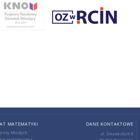
IAT MATEMATYKI
DANE KONTAKTOWE
gresy Młodych
ul. Śniadeckich 8
kie wydawnictwa