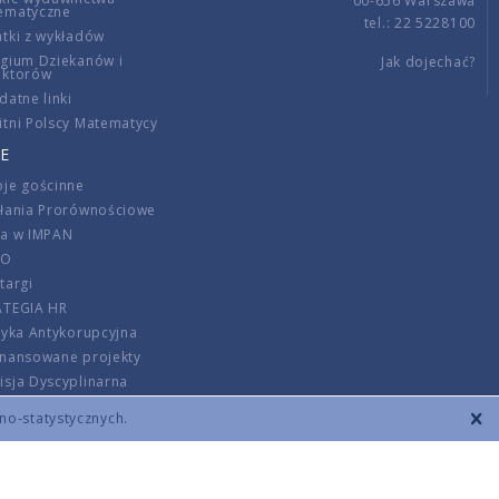
00-656 Warszawa
ematyczne
tel.: 22 5228100
tki z wykładów
gium Dziekanów i
Jak dojechać?
ektorów
datne linki
tni Polscy Matematycy
E
je gościnne
ałania Prorównościowe
ca w IMPAN
DO
targi
ATEGIA HR
tyka Antykorupcyjna
inansowane projekty
sja Dyscyplinarna
rmator
zno-statystycznych.
szenie opłat