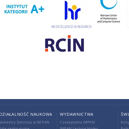
DZIAŁALNOŚĆ NAUKOWA
WYDAWNICTWA
ŚW
Semestry Simonsa w IM PAN
Czasopisma IMPAN
Kon
Sale seminaryjne
IMPAN Lecture Notes
Pols