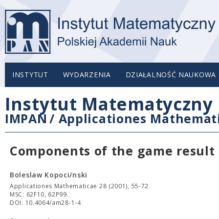
INSTYTUT
WYDARZENIA
DZIAŁALNOŚĆ NAUKOWA
Instytut Matematyczny 
IMPAN
/
Applicationes Mathemat
Components of the game result i
Boleslaw Kopoci/nski
Applicationes Mathematicae 28 (2001), 55-72
MSC: 62F10, 62P99.
DOI: 10.4064/am28-1-4