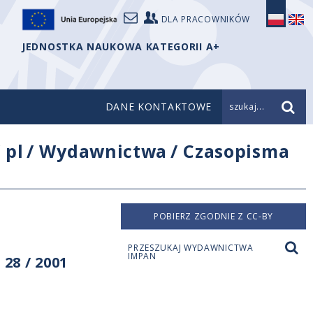
DLA PRACOWNIKÓW
JEDNOSTKA NAUKOWA KATEGORII A+
DANE KONTAKTOWE
szukaj...
/
pl
/
Wydawnictwa
/
Czasopisma
POBIERZ ZGODNIE Z CC-BY
PRZESZUKAJ WYDAWNICTWA
IMPAN
28 / 2001