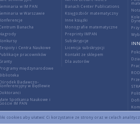
mat
Seminaria w IM PAN
Banach Center Publications
Nota
Seminaria w Warszawie
Księgozbiór matematyczny
Kole
Konferencje
Inne książki
Dyr
Centrum Banacha
Monografie matematyczne
Przy
Nagrody
Preprinty IMPAN
Wybi
Konkursy
Subskrypcje
INN
Zespoły i Centra Naukowe
Licencja subskrypcji
Poko
Publikacje pracowników
Kontakt ze sklepem
Dzi
Granty
Dla autorów
Pra
Programy międzynarodowe
RO
Biblioteka
Prze
Ośrodek Badawczo-
Konferencyjny w Będlewie
STR
Doktoranci
Poli
Małe Spotkania Naukowe i
Dof
Goście IM PAN
Komi
Info
ki cookies aby ułatwić Ci korzystanie ze strony oraz w celach analityc
Wno