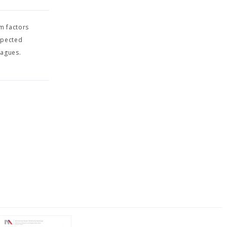
m factors
xpected
eagues.