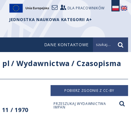
DLA PRACOWNIKÓW
JEDNOSTKA NAUKOWA KATEGORII A+
DANE KONTAKTOWE
szukaj...
/
pl
/
Wydawnictwa
/
Czasopisma
POBIERZ ZGODNIE Z CC-BY
PRZESZUKAJ WYDAWNICTWA
IMPAN
11 / 1970