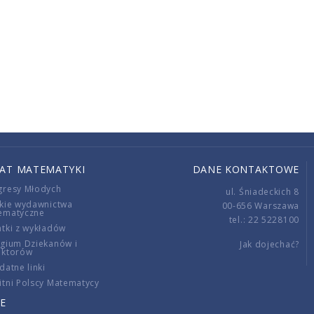
IAT MATEMATYKI
DANE KONTAKTOWE
gresy Młodych
ul. Śniadeckich 8
kie wydawnictwa
00-656 Warszawa
ematyczne
tel.: 22 5228100
tki z wykładów
gium Dziekanów i
Jak dojechać?
ektorów
datne linki
tni Polscy Matematycy
E