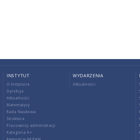
INSTYTUT
WYDARZENIA
O Instytucie
Aktualności
Dyrekcja
Aktualności
Matematycy
Rada Naukowa
Struktura
Pracownicy administracji
Kategoria A+
Remont w IM PAN