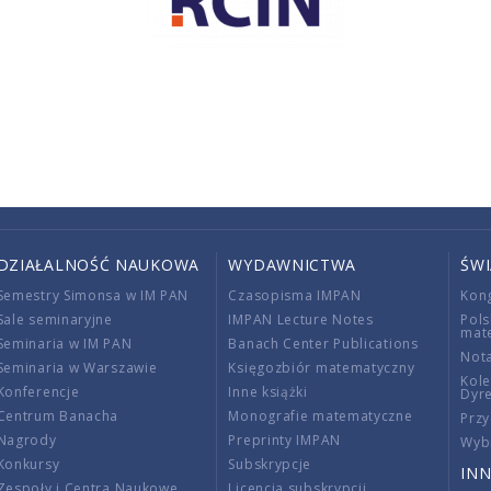
DZIAŁALNOŚĆ NAUKOWA
WYDAWNICTWA
ŚW
Semestry Simonsa w IM PAN
Czasopisma IMPAN
Kon
Sale seminaryjne
IMPAN Lecture Notes
Pols
mat
Seminaria w IM PAN
Banach Center Publications
Nota
Seminaria w Warszawie
Księgozbiór matematyczny
Kole
Konferencje
Inne książki
Dyr
Centrum Banacha
Monografie matematyczne
Przy
Nagrody
Preprinty IMPAN
Wybi
Konkursy
Subskrypcje
INN
Zespoły i Centra Naukowe
Licencja subskrypcji