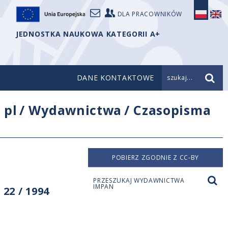
DLA PRACOWNIKÓW
JEDNOSTKA NAUKOWA KATEGORII A+
DANE KONTAKTOWE
szukaj...
/
pl
/
Wydawnictwa
/
Czasopisma
POBIERZ ZGODNIE Z CC-BY
PRZESZUKAJ WYDAWNICTWA
IMPAN
22 / 1994