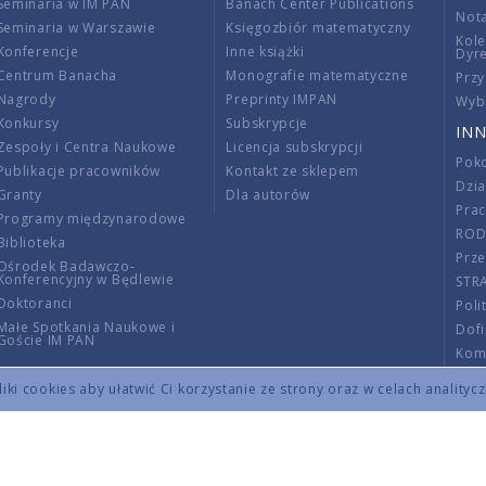
Seminaria w IM PAN
Banach Center Publications
Nota
Seminaria w Warszawie
Księgozbiór matematyczny
Kole
Konferencje
Inne książki
Dyr
Centrum Banacha
Monografie matematyczne
Przy
Nagrody
Preprinty IMPAN
Wybi
Konkursy
Subskrypcje
INN
Zespoły i Centra Naukowe
Licencja subskrypcji
Poko
Publikacje pracowników
Kontakt ze sklepem
Dzi
Granty
Dla autorów
Pra
Programy międzynarodowe
RO
Biblioteka
Prze
Ośrodek Badawczo-
Konferencyjny w Będlewie
STR
Doktoranci
Poli
Małe Spotkania Naukowe i
Dof
Goście IM PAN
Komi
Info
ki cookies aby ułatwić Ci korzystanie ze strony oraz w celach analityc
Wno