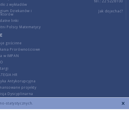
tel.: 22 5228100
tki z wykładów
gium Dziekanów i
Jak dojechać?
ektorów
datne linki
tni Polscy Matematycy
E
je gościnne
ałania Prorównościowe
ca w IMPAN
DO
targi
ATEGIA HR
tyka Antykorupcyjna
inansowane projekty
sja Dyscyplinarna
rmator
zno-statystycznych.
szenie opłat
DANE KONTAKTOWE
REGULAMIN