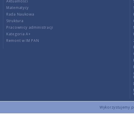
Aktualności
Matematycy
Rada Naukowa
Struktura
Pracownicy administracji
Kategoria A+
Remont w IM PAN
Wykorzystujemy pli
Copyright © 2026 by IMPAN. All rights reserved.