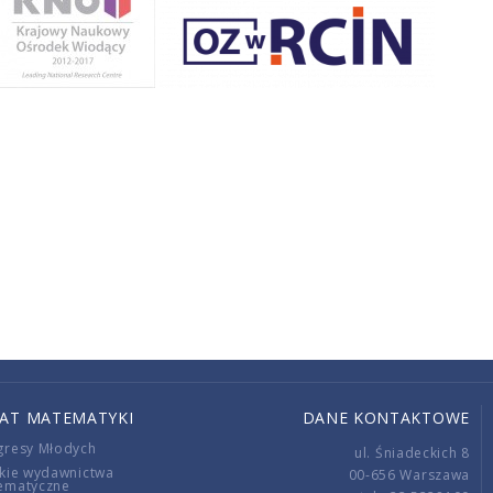
IAT MATEMATYKI
DANE KONTAKTOWE
gresy Młodych
ul. Śniadeckich 8
kie wydawnictwa
00-656 Warszawa
ematyczne