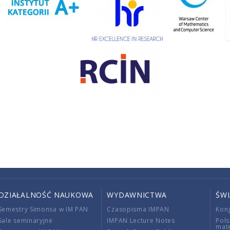
DZIAŁALNOŚĆ NAUKOWA
WYDAWNICTWA
ŚW
Semestry Simonsa w IM PAN
Czasopisma IMPAN
Kon
Sale seminaryjne
IMPAN Lecture Notes
Pols
mat