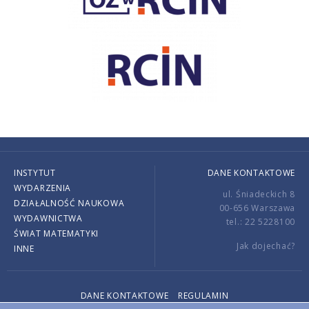
INSTYTUT
DANE KONTAKTOWE
WYDARZENIA
ul. Śniadeckich 8
DZIAŁALNOŚĆ NAUKOWA
00-656 Warszawa
WYDAWNICTWA
tel.: 22 5228100
ŚWIAT MATEMATYKI
Jak dojechać?
INNE
DANE KONTAKTOWE
REGULAMIN