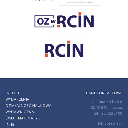
INSTYTUT
DANE KONTAKTOWE
WYDARZENIA
ul. Śniadeckich 8
DZIAŁALNOŚĆ NAUKOWA
00-656 Warszawa
WYDAWNICTWA
tel.: 22 5228100
ŚWIAT MATEMATYKI
Jak dojechać?
INNE