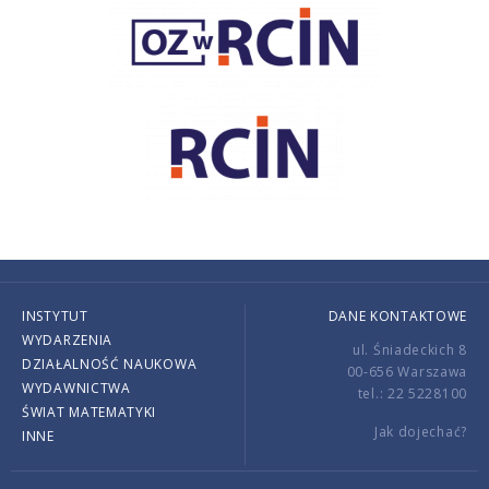
INSTYTUT
DANE KONTAKTOWE
WYDARZENIA
ul. Śniadeckich 8
DZIAŁALNOŚĆ NAUKOWA
00-656 Warszawa
WYDAWNICTWA
tel.: 22 5228100
ŚWIAT MATEMATYKI
Jak dojechać?
INNE