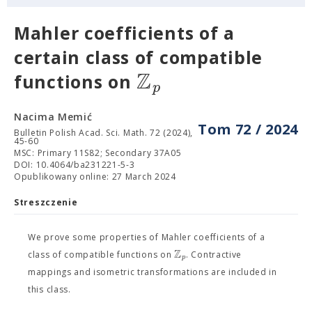
Mahler coefficients of a
certain class of compatible
Z
functions on
p
Nacima Memić
Tom 72 / 2024
Bulletin Polish Acad. Sci. Math. 72 (2024),
45-60
MSC: Primary 11S82; Secondary 37A05
DOI: 10.4064/ba231221-5-3
Opublikowany online: 27 March 2024
Streszczenie
We prove some properties of Mahler coefficients of a
Z
class of compatible functions on
. Contractive
p
mappings and isometric transformations are included in
this class.