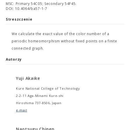
MSC: Primary 54C05; Secondary 54F45.
DOI: 10.4064/ba57-1-7
Streszczenie
We calculate the exact value of the color number of a
periodic homeomorphism without fixed points on a finite
connected graph.
Autorzy
Yuji Akaike
Kure National College of Technology
2-2-11 Aga-Minami Kure-shi
Hiroshima 737-8506, Japan
e-mail
Naotsugu Chinen