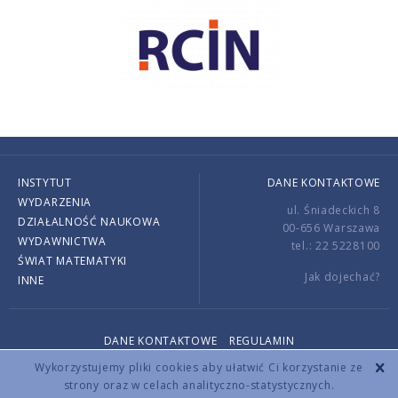
INSTYTUT
DANE KONTAKTOWE
WYDARZENIA
ul. Śniadeckich 8
DZIAŁALNOŚĆ NAUKOWA
00-656 Warszawa
WYDAWNICTWA
tel.: 22 5228100
ŚWIAT MATEMATYKI
Jak dojechać?
INNE
DANE KONTAKTOWE
REGULAMIN
Copyright © 2026 by IMPAN. All rights reserved.
Wykorzystujemy pliki cookies aby ułatwić Ci korzystanie ze
strony oraz w celach analityczno-statystycznych.