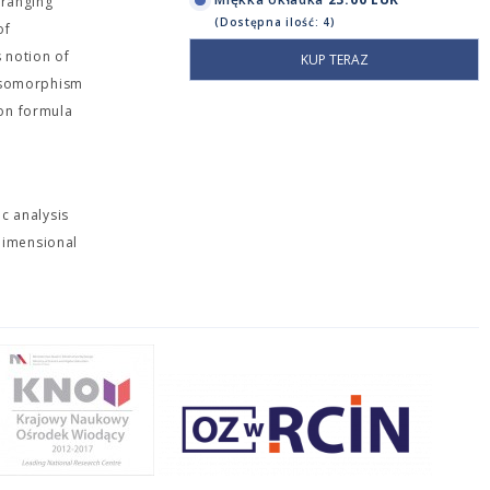
 ranging
(Dostępna ilość: 4)
of
s notion of
KUP TERAZ
 isomorphism
ion formula
ic analysis
-dimensional