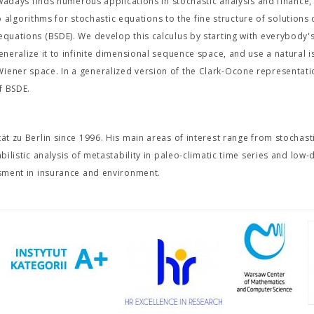
nowadays finds numerous applications in stochastic analysis and finance,
gorithms for stochastic equations to the fine structure of solutions 
equations (BSDE). We develop this calculus by starting with everybody'
generalize it to infinite dimensional sequence space, and use a natural
Wiener space. In a generalized version of the Clark-Ocone representat
f BSDE.
ät zu Berlin since 1996. His main areas of interest range from stochast
bilistic analysis of metastability in paleo-climatic time series and low
ssment in insurance and environment.