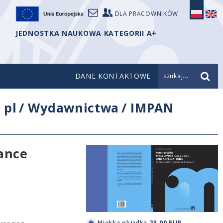
DLA PRACOWNIKÓW
JEDNOSTKA NAUKOWA KATEGORII A+
DANE KONTAKTOWE
szukaj...
/
pl
/
Wydawnictwa
/
IMPAN
nance
Miękka okładka
23.00 EUR