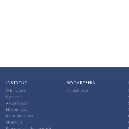
INSTYTUT
WYDARZENIA
O Instytucie
Aktualności
Dyrekcja
Aktualności
Matematycy
Rada Naukowa
Struktura
Pracownicy administracji