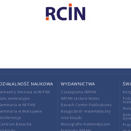
DZIAŁALNOŚĆ NAUKOWA
WYDAWNICTWA
ŚW
Semestry Simonsa w IM PAN
Czasopisma IMPAN
Kon
Sale seminaryjne
IMPAN Lecture Notes
Pols
mat
Seminaria w IM PAN
Banach Center Publications
Nota
Seminaria w Warszawie
Księgozbiór matematyczny
Kole
Konferencje
Inne książki
Dyr
Centrum Banacha
Monografie matematyczne
Przy
Nagrody
Preprinty IMPAN