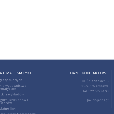
IAT MATEMATYKI
DANE KONTAKTOWE
gresy Młodych
ul. Śniadeckich 8
kie wydawnictwa
00-656 Warszawa
ematyczne
tel.: 22 5228100
tki z wykładów
gium Dziekanów i
Jak dojechać?
ektorów
datne linki