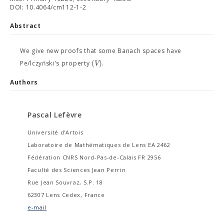
DOI: 10.4064/cm112-1-2
Abstract
We give new proofs that some Banach spaces have
(
)
V
Pe/lczyński's property
.
Authors
Pascal Lefèvre
Université d'Artois
Laboratoire de Mathématiques de Lens EA 2462
Fédération CNRS Nord-Pas-de-Calais FR 2956
Faculté des Sciences Jean Perrin
Rue Jean Souvraz, S.P. 18
62307 Lens Cedex, France
e-mail