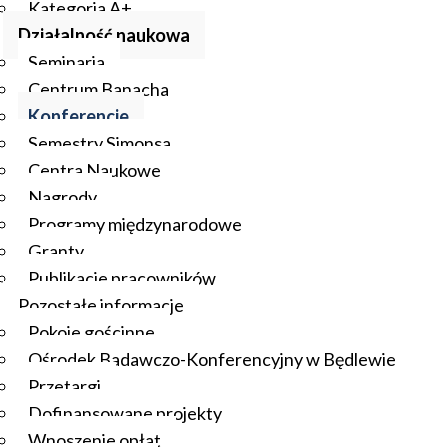
Kategoria A+
Działalność naukowa
Seminaria
Centrum Banacha
Konferencje
Semestry Simonsa
Centra Naukowe
Nagrody
Programy międzynarodowe
Granty
Publikacje pracowników
Pozostałe informacje
Pokoje gościnne
Ośrodek Badawczo-Konferencyjny w Będlewie
Przetargi
Dofinansowane projekty
Wnoszenie opłat