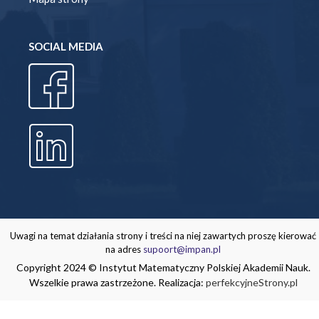
SOCIAL MEDIA
Uwagi na temat działania strony i treści na niej zawartych proszę kierować
na adres
supoort@impan.pl
Copyright 2024 © Instytut Matematyczny Polskiej Akademii Nauk.
Wszelkie prawa zastrzeżone. Realizacja:
perfekcyjneStrony.pl