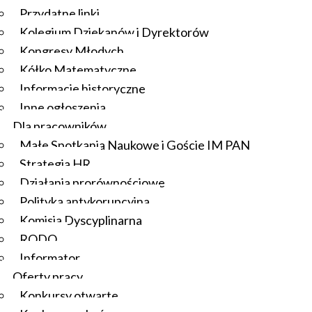
Przydatne linki
Kolegium Dziekanów i Dyrektorów
Kongresy Młodych
Kółko Matematyczne
Informacje historyczne
Inne ogłoszenia
Dla pracowników
Małe Spotkania Naukowe i Goście IM PAN
Strategia HR
Działania prorównościowe
Polityka antykorupcyjna
Komisja Dyscyplinarna
RODO
Informator
Oferty pracy
Konkursy otwarte