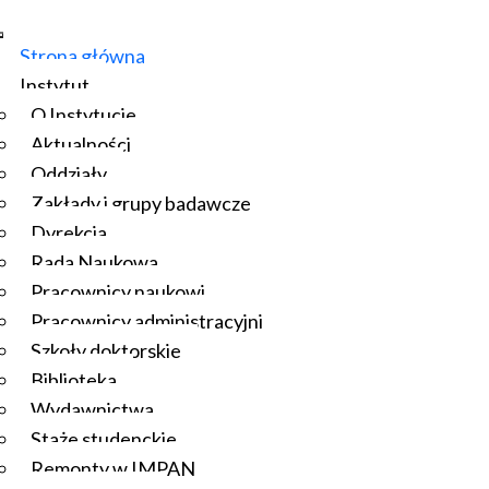
Strona główna
Instytut
O Instytucie
Aktualności
Oddziały
Zakłady i grupy badawcze
Dyrekcja
Rada Naukowa
Pracownicy naukowi
Pracownicy administracyjni
Szkoły doktorskie
Biblioteka
Wydawnictwa
Staże studenckie
Remonty w IMPAN