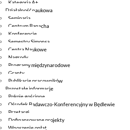
Kategoria A+
Działalność naukowa
Seminaria
Centrum Banacha
Konferencje
Semestry Simonsa
Centra Naukowe
Nagrody
Programy międzynarodowe
Granty
Publikacje pracowników
Pozostałe informacje
Pokoje gościnne
Ośrodek Badawczo-Konferencyjny w Będlewie
Przetargi
Dofinansowane projekty
Wnoszenie opłat