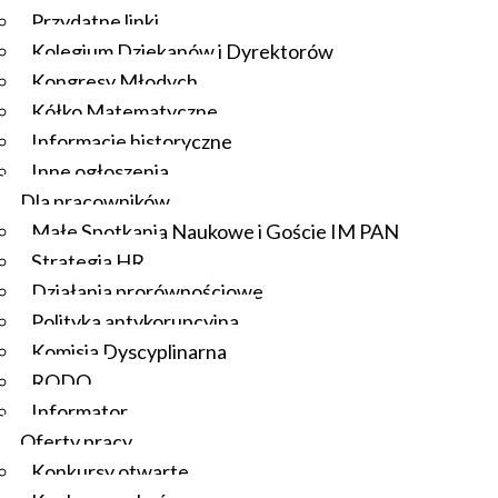
Przydatne linki
Kolegium Dziekanów i Dyrektorów
Kongresy Młodych
Kółko Matematyczne
Informacje historyczne
Inne ogłoszenia
Dla pracowników
Małe Spotkania Naukowe i Goście IM PAN
Strategia HR
Działania prorównościowe
Polityka antykorupcyjna
Komisja Dyscyplinarna
RODO
Informator
Oferty pracy
Konkursy otwarte