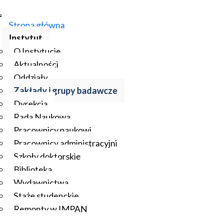
Strona główna
Instytut
O Instytucie
Aktualności
Oddziały
Zakłady i grupy badawcze
Dyrekcja
Rada Naukowa
Pracownicy naukowi
Pracownicy administracyjni
Szkoły doktorskie
Biblioteka
Wydawnictwa
Staże studenckie
Remonty w IMPAN