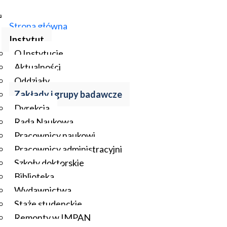
Strona główna
Instytut
O Instytucie
Aktualności
Oddziały
Zakłady i grupy badawcze
Dyrekcja
Rada Naukowa
Pracownicy naukowi
Pracownicy administracyjni
Szkoły doktorskie
Biblioteka
Wydawnictwa
Staże studenckie
Remonty w IMPAN