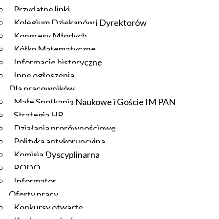
Przydatne linki
Kolegium Dziekanów i Dyrektorów
Kongresy Młodych
Kółko Matematyczne
Informacje historyczne
Inne ogłoszenia
Dla pracowników
Małe Spotkania Naukowe i Goście IM PAN
Strategia HR
Działania prorównościowe
Polityka antykorupcyjna
Komisja Dyscyplinarna
RODO
Informator
Oferty pracy
Konkursy otwarte