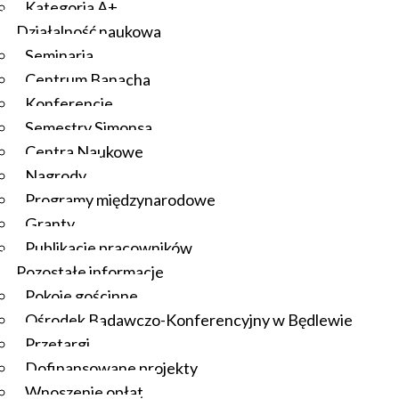
Kategoria A+
Działalność naukowa
Seminaria
Centrum Banacha
Konferencje
Semestry Simonsa
Centra Naukowe
Nagrody
Programy międzynarodowe
Granty
Publikacje pracowników
Pozostałe informacje
Pokoje gościnne
Ośrodek Badawczo-Konferencyjny w Będlewie
Przetargi
Dofinansowane projekty
Wnoszenie opłat