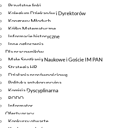
Przydatne linki
Kolegium Dziekanów i Dyrektorów
Kongresy Młodych
Kółko Matematyczne
Informacje historyczne
Inne ogłoszenia
Dla pracowników
Małe Spotkania Naukowe i Goście IM PAN
Strategia HR
Działania prorównościowe
Polityka antykorupcyjna
Komisja Dyscyplinarna
RODO
Informator
Oferty pracy
Konkursy otwarte