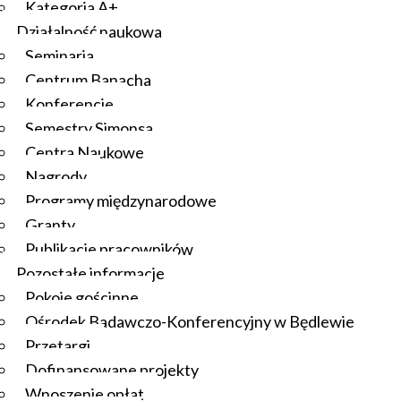
Kategoria A+
Działalność naukowa
Seminaria
Centrum Banacha
Konferencje
Semestry Simonsa
Centra Naukowe
Nagrody
Programy międzynarodowe
Granty
Publikacje pracowników
Pozostałe informacje
Pokoje gościnne
Ośrodek Badawczo-Konferencyjny w Będlewie
Przetargi
Dofinansowane projekty
Wnoszenie opłat