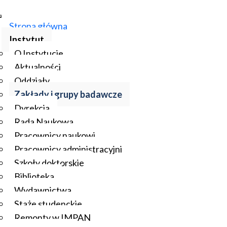
Strona główna
Instytut
O Instytucie
Aktualności
Oddziały
Zakłady i grupy badawcze
Dyrekcja
Rada Naukowa
Pracownicy naukowi
Pracownicy administracyjni
Szkoły doktorskie
Biblioteka
Wydawnictwa
Staże studenckie
Remonty w IMPAN