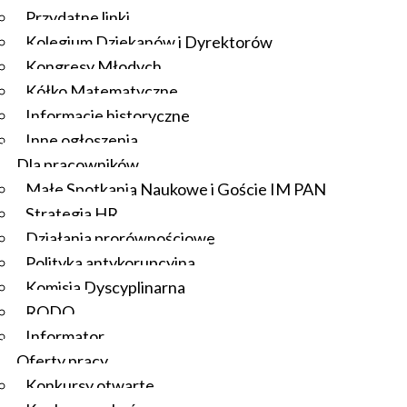
Przydatne linki
Kolegium Dziekanów i Dyrektorów
Kongresy Młodych
Kółko Matematyczne
Informacje historyczne
Inne ogłoszenia
Dla pracowników
Małe Spotkania Naukowe i Goście IM PAN
Strategia HR
Działania prorównościowe
Polityka antykorupcyjna
Komisja Dyscyplinarna
RODO
Informator
Oferty pracy
Konkursy otwarte