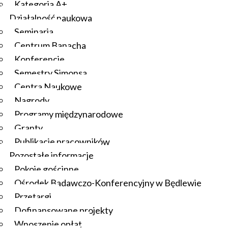
Kategoria A+
Działalność naukowa
Seminaria
Centrum Banacha
Konferencje
Semestry Simonsa
Centra Naukowe
Nagrody
Programy międzynarodowe
Granty
Publikacje pracowników
Pozostałe informacje
Pokoje gościnne
Ośrodek Badawczo-Konferencyjny w Będlewie
Przetargi
Dofinansowane projekty
Wnoszenie opłat