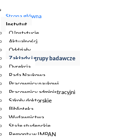
Strona główna
Instytut
O Instytucie
Aktualności
Oddziały
Zakłady i grupy badawcze
Dyrekcja
Rada Naukowa
Pracownicy naukowi
Pracownicy administracyjni
Szkoły doktorskie
Biblioteka
Wydawnictwa
Staże studenckie
Remonty w IMPAN