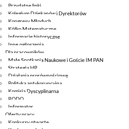
Przydatne linki
Kolegium Dziekanów i Dyrektorów
Kongresy Młodych
Kółko Matematyczne
Informacje historyczne
Inne ogłoszenia
Dla pracowników
Małe Spotkania Naukowe i Goście IM PAN
Strategia HR
Działania prorównościowe
Polityka antykorupcyjna
Komisja Dyscyplinarna
RODO
Informator
Oferty pracy
Konkursy otwarte