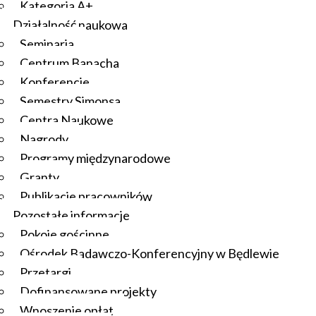
Kategoria A+
Działalność naukowa
Seminaria
Centrum Banacha
Konferencje
Semestry Simonsa
Centra Naukowe
Nagrody
Programy międzynarodowe
Granty
Publikacje pracowników
Pozostałe informacje
Pokoje gościnne
Ośrodek Badawczo-Konferencyjny w Będlewie
Przetargi
Dofinansowane projekty
Wnoszenie opłat