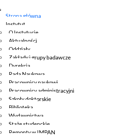
Strona główna
Instytut
O Instytucie
Aktualności
Oddziały
Zakłady i grupy badawcze
Dyrekcja
Rada Naukowa
Pracownicy naukowi
Pracownicy administracyjni
Szkoły doktorskie
Biblioteka
Wydawnictwa
Staże studenckie
Remonty w IMPAN