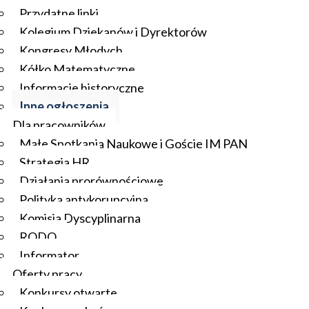
Przydatne linki
Kolegium Dziekanów i Dyrektorów
Kongresy Młodych
Kółko Matematyczne
Informacje historyczne
Inne ogłoszenia
Dla pracowników
Małe Spotkania Naukowe i Goście IM PAN
Strategia HR
Działania prorównościowe
Polityka antykorupcyjna
Komisja Dyscyplinarna
RODO
Informator
Oferty pracy
Konkursy otwarte