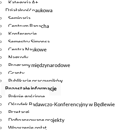
Kategoria A+
Działalność naukowa
Seminaria
Centrum Banacha
Konferencje
Semestry Simonsa
Centra Naukowe
Nagrody
Programy międzynarodowe
Granty
Publikacje pracowników
Pozostałe informacje
Pokoje gościnne
Ośrodek Badawczo-Konferencyjny w Będlewie
Przetargi
Dofinansowane projekty
Wnoszenie opłat