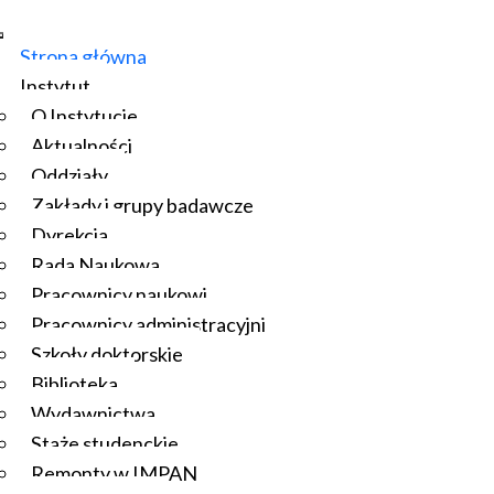
Strona główna
Instytut
O Instytucie
Aktualności
Oddziały
Zakłady i grupy badawcze
Dyrekcja
Rada Naukowa
Pracownicy naukowi
Pracownicy administracyjni
Szkoły doktorskie
Biblioteka
Wydawnictwa
Staże studenckie
Remonty w IMPAN