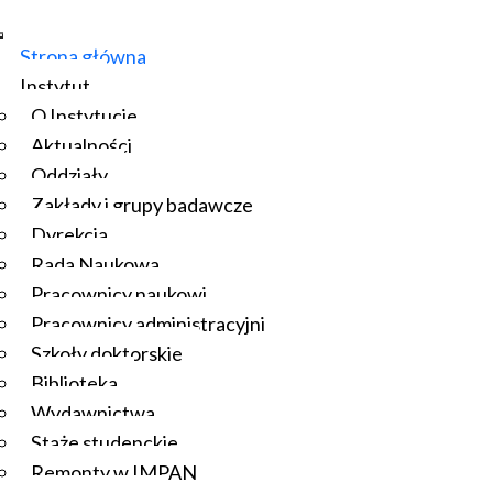
Strona główna
Instytut
O Instytucie
Aktualności
Oddziały
Zakłady i grupy badawcze
Dyrekcja
Rada Naukowa
Pracownicy naukowi
Pracownicy administracyjni
Szkoły doktorskie
Biblioteka
Wydawnictwa
Staże studenckie
Remonty w IMPAN