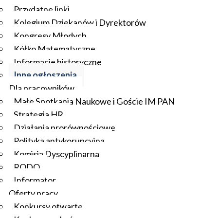
Przydatne linki
Kolegium Dziekanów i Dyrektorów
Kongresy Młodych
Kółko Matematyczne
Informacje historyczne
Inne ogłoszenia
Dla pracowników
Małe Spotkania Naukowe i Goście IM PAN
Strategia HR
Działania prorównościowe
Polityka antykorupcyjna
Komisja Dyscyplinarna
RODO
Informator
Oferty pracy
Konkursy otwarte