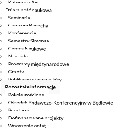
Kategoria A+
Działalność naukowa
Seminaria
Centrum Banacha
Konferencje
Semestry Simonsa
Centra Naukowe
Nagrody
Programy międzynarodowe
Granty
Publikacje pracowników
Pozostałe informacje
Pokoje gościnne
Ośrodek Badawczo-Konferencyjny w Będlewie
Przetargi
Dofinansowane projekty
Wnoszenie opłat