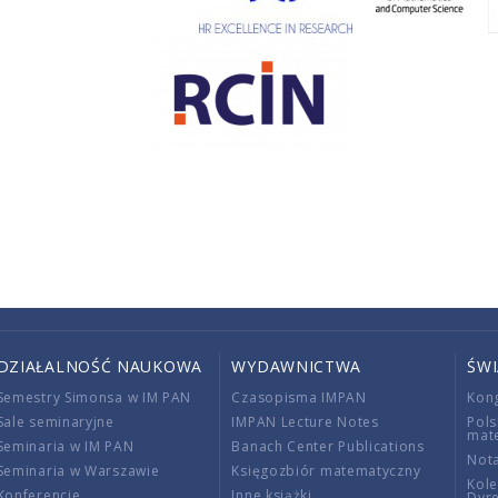
DZIAŁALNOŚĆ NAUKOWA
WYDAWNICTWA
ŚW
Semestry Simonsa w IM PAN
Czasopisma IMPAN
Kon
Sale seminaryjne
IMPAN Lecture Notes
Pols
mat
Seminaria w IM PAN
Banach Center Publications
Nota
Seminaria w Warszawie
Księgozbiór matematyczny
Kole
Konferencje
Inne książki
Dyr