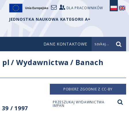
DLA PRACOWNIKÓW
JEDNOSTKA NAUKOWA KATEGORII A+
DANE KONTAKTOWE
szukaj...
/
pl
/
Wydawnictwa
/
Banach
POBIERZ ZGODNIE Z CC-BY
PRZESZUKAJ WYDAWNICTWA
IMPAN
39 / 1997