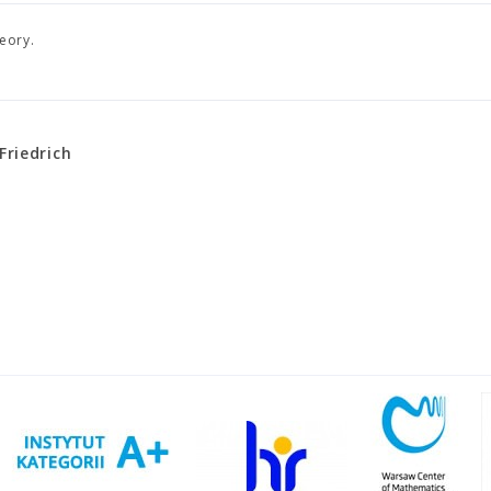
eory.
riedrich