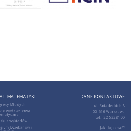
IAT MATEMATYKI
DANE KONTAKTOWE
gresy Młodych
ul. Śniadeckich 8
kie wydawnictwa
00-656 Warszawa
ematyczne
tel.: 22 5228100
tki z wykładów
gium Dziekanów i
Jak dojechać?
ektorów