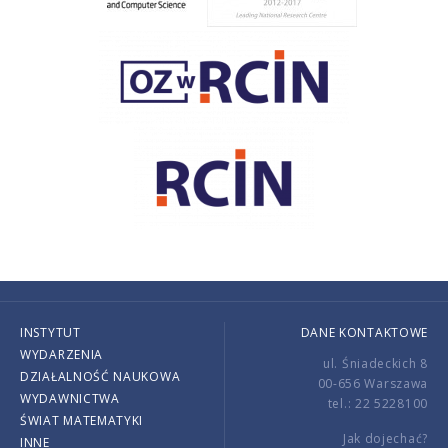
INSTYTUT
DANE KONTAKTOWE
WYDARZENIA
ul. Śniadeckich 8
DZIAŁALNOŚĆ NAUKOWA
00-656 Warszawa
WYDAWNICTWA
tel.: 22 5228100
ŚWIAT MATEMATYKI
Jak dojechać?
INNE