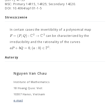
MSC: Primary 14R15, 14R25; Secondary 14E20.
DOI: 10.4064/ap101-1-5
Streszczenie
In certain cases the invertibility of a polynomial map
C
C
2
2
=
(
,
)
:
→
F
P
Q
can be characterized by the
irreducibility and the rationality of the curves
P
1
+
=
0
(
:
)
∈
a
P
b
Q
a
b
,
.
Autorzy
Nguyen Van Chau
Institute of Mathematics
18 Hoang Quoc Viet
10307 Hanoi, Vietnam
e-mail