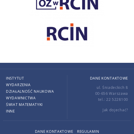
INSTYTUT
DANE KONTAKTOWE
WYDARZENIA
ul. Śniadeckich 8
DZIAŁALNOŚĆ NAUKOWA
00-656 Warszawa
WYDAWNICTWA
tel.: 22 5228100
ŚWIAT MATEMATYKI
Jak dojechać?
INNE
DANE KONTAKTOWE
REGULAMIN