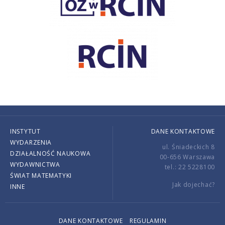
INSTYTUT
DANE KONTAKTOWE
WYDARZENIA
ul. Śniadeckich 8
DZIAŁALNOŚĆ NAUKOWA
00-656 Warszawa
WYDAWNICTWA
tel.: 22 5228100
ŚWIAT MATEMATYKI
Jak dojechać?
INNE
DANE KONTAKTOWE
REGULAMIN