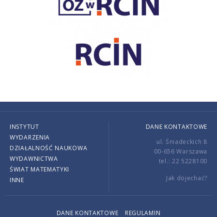
INSTYTUT
DANE KONTAKTOWE
WYDARZENIA
ul. Śniadeckich 8
DZIAŁALNOŚĆ NAUKOWA
00-656 Warszawa
WYDAWNICTWA
tel.: 22 5228100
ŚWIAT MATEMATYKI
Jak dojechać?
INNE
DANE KONTAKTOWE
REGULAMIN