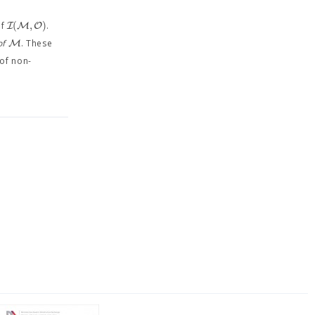
(
,
)
I
M
O
of
.
M
of
. These
 of non-