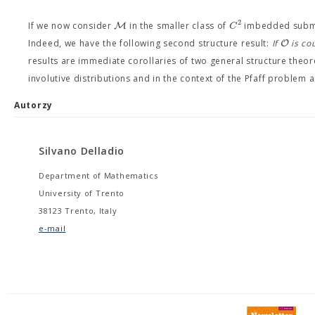
2
M
C
If we now consider
in the smaller class of
imbedded subm
O
Indeed, we have the following second structure result:
If
is co
results are immediate corollaries of two general structure theor
involutive distributions and in the context of the Pfaff problem 
Autorzy
Silvano Delladio
Department of Mathematics
University of Trento
38123 Trento, Italy
e-mail