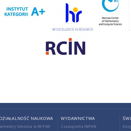
DZIAŁALNOŚĆ NAUKOWA
WYDAWNICTWA
ŚW
Semestry Simonsa w IM PAN
Czasopisma IMPAN
Kon