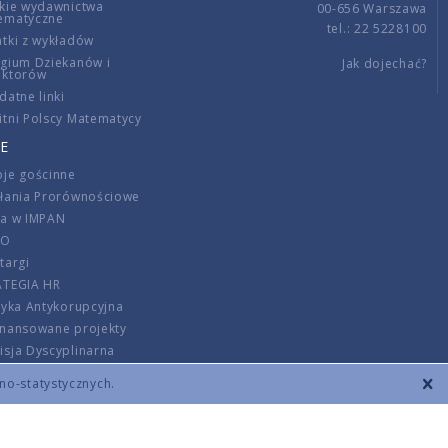
kie wydawnictwa
00-656 Warszawa
ematyczne
tel.: 22 5228100
tki z wykładów
gium Dziekanów i
Jak dojechać?
ektorów
datne linki
tni Polscy Matematycy
E
je gościnne
ałania Prorównościowe
ca w IMPAN
DO
targi
ATEGIA HR
tyka Antykorupcyjna
inansowane projekty
sja Dyscyplinarna
rmator
zno-statystycznych.
szenie opłat