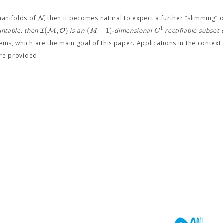
N
anifolds of
, then it becomes natural to expect a further “slimming” 
1
(
,
)
(
−
1
)
I
M
O
M
C
untable, then
is an
-dimensional
rectifiable subset 
ems, which are the main goal of this paper. Applications in the context
are provided.