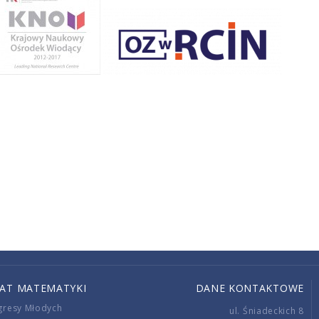
IAT MATEMATYKI
DANE KONTAKTOWE
gresy Młodych
ul. Śniadeckich 8