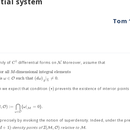
tial system
Tom 1
1
N
C
mily of
differential forms on
. Moreover, assume that
or all
-dimensional integral elements
M
 is
∈
such that
(
)
|
=
0
.
O
ω
d
ω
/
Σ
y
(
∗
)
en we expect that condition
prevents the existence of interior points 
⋂
,
)
:
=
{
|
=
0
}
.
M
O
ω
M
∈
O
ω
ecisely by invoking the notion of superdensity. Indeed, under the pr
+
1
)
(
,
)
I
M
O
M
M
-density points of
relative to
.