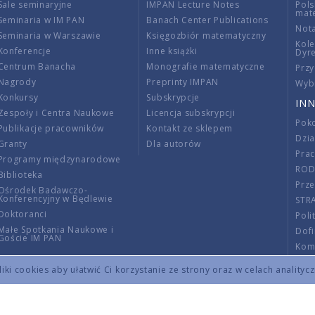
Sale seminaryjne
IMPAN Lecture Notes
Pols
mat
Seminaria w IM PAN
Banach Center Publications
Nota
Seminaria w Warszawie
Księgozbiór matematyczny
Kole
Konferencje
Inne książki
Dyr
Centrum Banacha
Monografie matematyczne
Przy
Nagrody
Preprinty IMPAN
Wybi
Konkursy
Subskrypcje
INN
Zespoły i Centra Naukowe
Licencja subskrypcji
Poko
Publikacje pracowników
Kontakt ze sklepem
Dzi
Granty
Dla autorów
Pra
Programy międzynarodowe
RO
Biblioteka
Prze
Ośrodek Badawczo-
Konferencyjny w Będlewie
STR
Doktoranci
Poli
Małe Spotkania Naukowe i
Dof
Goście IM PAN
Komi
Info
ki cookies aby ułatwić Ci korzystanie ze strony oraz w celach analityc
Wno