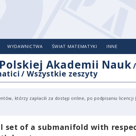
WYDAWNICTWA
ŚWIAT MATEMATYKI
INNE
Polskiej Akademii Nauk
atici
/
Wszystkie zeszyty
tów, którzy zapłacili za dostęp online, po podpisaniu licencji
al set of a submanifold with respec