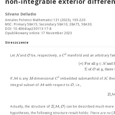
non-integrable exterior differen
Silvano Delladio
Annales Polonici Mathematici 131 (2023), 193-220
MSC: Primary 58A15; Secondary 58A10, 28A75, 58A30.
DOI: 10.4064/ap230113-17-8
Opublikowany online: 17 November 2023
Streszczenie
2
N
O
C
Let
and
be, respectively, a
manifold and an arbitrary fa
(
∗
)
For all
∈
and f
N
y
Σ
of
at
, there
O
y
1
M
N
M
C
If
is any
-dimensional
imbedded submanifold of
, th
M
O
integral subset of
with respect to
, i.e.,
(
I
(
,
)
I
M
O
Actually, the structure of
can be described much more pr
(
hypotheses, the following structure result holds:
There are no