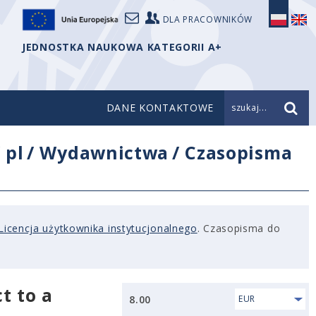
DLA PRACOWNIKÓW
JEDNOSTKA NAUKOWA KATEGORII A+
DANE KONTAKTOWE
szukaj...
/
pl
/
Wydawnictwa
/
Czasopisma
Licencja użytkownika instytucjonalnego
. Czasopisma do
t to a
8.00
EUR