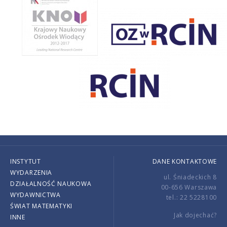
INSTYTUT
DANE KONTAKTOWE
WYDARZENIA
ul. Śniadeckich 8
DZIAŁALNOŚĆ NAUKOWA
00-656 Warszawa
WYDAWNICTWA
tel.: 22 5228100
ŚWIAT MATEMATYKI
Jak dojechać?
INNE