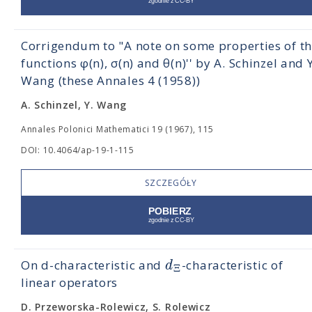
Corrigendum to "A note on some properties of t
functions φ(n), σ(n) and θ(n)'' by A. Schinzel and Y
Wang (these Annales 4 (1958))
A. Schinzel, Y. Wang
Annales Polonici Mathematici 19 (1967), 115
DOI: 10.4064/ap-19-1-115
SZCZEGÓŁY
d
On d-characteristic and
-characteristic of
Ξ
linear operators
D. Przeworska-Rolewicz, S. Rolewicz