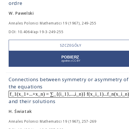
ordre
W. Pawelski
Annales Polonici Mathematici 19 (1967), 249-255
DOI: 10.4064/ap-19-3-249-255
SZCZEGÓŁY
Connections between symmetry or asymmetry of
the equations
f_1(x_1+...+x_n) = ∑_{(i_1},...,i_n)} f(x_i_1)...f_n(x_i_n
and their solutions
H. Światak
Annales Polonici Mathematici 19 (1967), 257-269