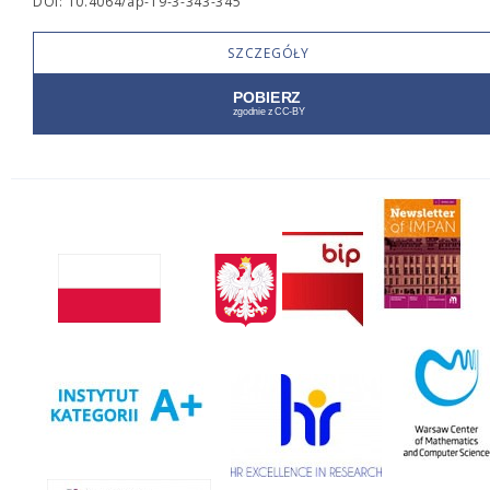
DOI: 10.4064/ap-19-3-343-345
SZCZEGÓŁY