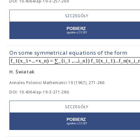
DOI: 10.4064/ap-19-3-257-269
SZCZEGÓŁY
On some symmetrical equations of the form
f_1(x_1+...+x_n) = ∑_{i_1 ,...,i_n}) f_1(x_i_1)...f_n(x_i_
H. Światak
Annales Polonici Mathematici 19 (1967), 271-286
DOI: 10.4064/ap-19-3-271-286
SZCZEGÓŁY