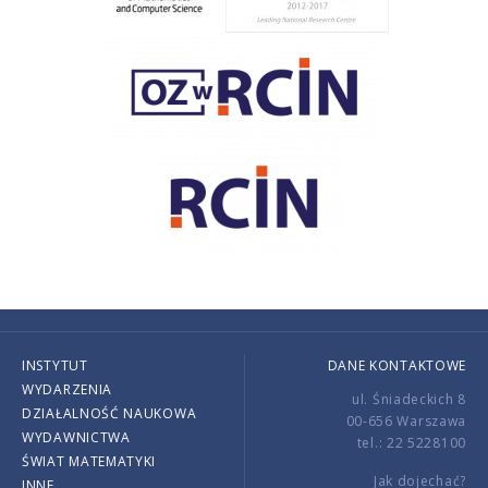
INSTYTUT
DANE KONTAKTOWE
WYDARZENIA
ul. Śniadeckich 8
DZIAŁALNOŚĆ NAUKOWA
00-656 Warszawa
WYDAWNICTWA
tel.: 22 5228100
ŚWIAT MATEMATYKI
Jak dojechać?
INNE