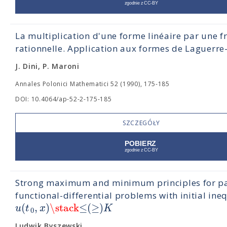
La multiplication d'une forme linéaire par une f
rationnelle. Application aux formes de Laguerr
J. Dini, P. Maroni
Annales Polonici Mathematici 52 (1990), 175-185
DOI: 10.4064/ap-52-2-175-185
SZCZEGÓŁY
Strong maximum and minimum principles for pa
functional-differential problems with initial ineq
(
,
)
\stack
≤
(
≥
)
u
t
x
K
0
Ludwik Byszewski