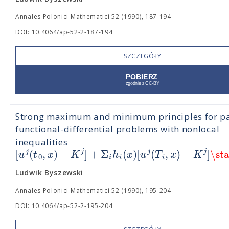
Annales Polonici Mathematici 52 (1990), 187-194
DOI: 10.4064/ap-52-2-187-194
SZCZEGÓŁY
Strong maximum and minimum principles for pa
functional-differential problems with nonlocal
inequalities
[
(
,
)
−
]
+
Σ
(
)
[
(
,
)
−
]
\st
j
j
j
j
u
t
x
K
h
x
u
T
x
K
0
i
i
i
Ludwik Byszewski
Annales Polonici Mathematici 52 (1990), 195-204
DOI: 10.4064/ap-52-2-195-204