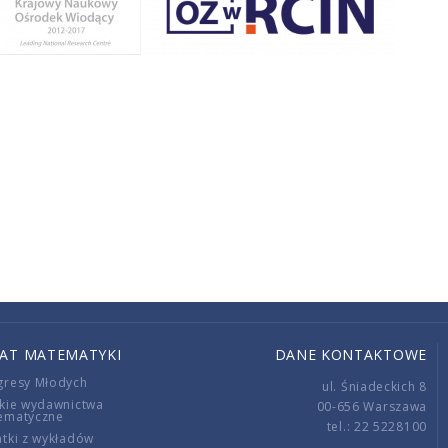
IAT MATEMATYKI
DANE KONTAKTOWE
gresy Młodych
ul. Śniadeckich 8
kie wydawnictwa
00-656 Warszawa
ematyczne
tel.: 22 5228100
tki z wykładów