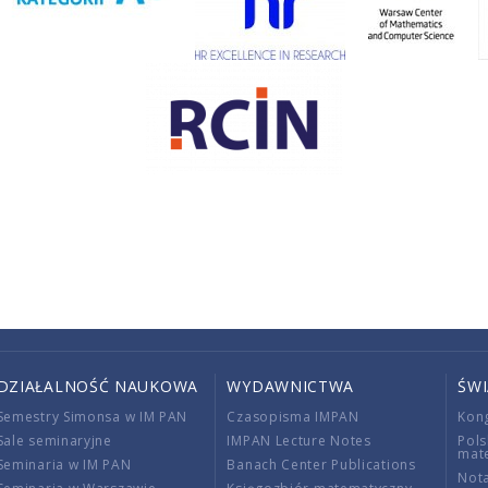
DZIAŁALNOŚĆ NAUKOWA
WYDAWNICTWA
ŚW
Semestry Simonsa w IM PAN
Czasopisma IMPAN
Kon
Sale seminaryjne
IMPAN Lecture Notes
Pols
mat
Seminaria w IM PAN
Banach Center Publications
Nota