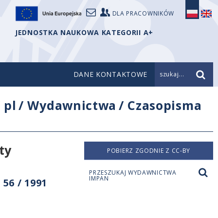
DLA PRACOWNIKÓW
JEDNOSTKA NAUKOWA KATEGORII A+
DANE KONTAKTOWE
szukaj...
/
pl
/
Wydawnictwa
/
Czasopisma
ty
POBIERZ ZGODNIE Z CC-BY
PRZESZUKAJ WYDAWNICTWA
IMPAN
56 / 1991