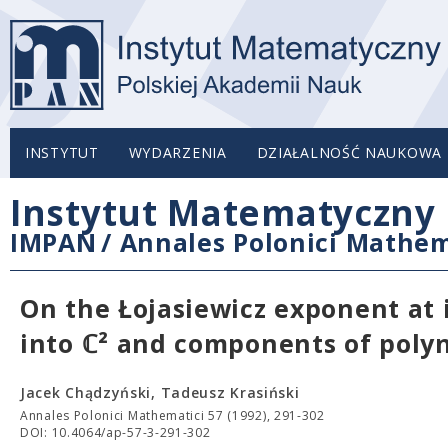
INSTYTUT
WYDARZENIA
DZIAŁALNOŚĆ NAUKOWA
Instytut Matematyczny 
IMPAN
/
Annales Polonici Mathem
On the Łojasiewicz exponent at 
into ℂ² and components of poly
Jacek Chądzyński, Tadeusz Krasiński
Annales Polonici Mathematici 57 (1992), 291-302
DOI: 10.4064/ap-57-3-291-302