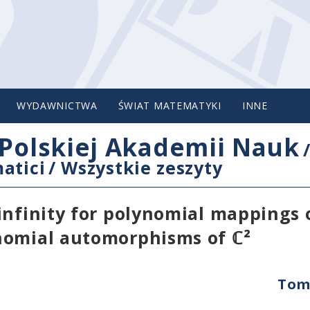
WYDAWNICTWA
ŚWIAT MATEMATYKI
INNE
Polskiej Akademii Nauk
atici
/
Wszystkie zeszyty
infinity for polynomial mappings 
nomial automorphisms of ℂ²
Tom 