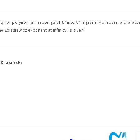
ity for polynomial mappings of ℂ² into ℂ² is given. Moreover, a characte
Łojasiewicz exponent at infinity) is given.
Krasiński