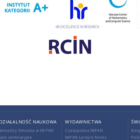
DZIAŁALNOŚĆ NAUKOWA
WYDAWNICTWA
ŚW
Semestry Simonsa w IM PAN
Czasopisma IMPAN
Kon
Sale seminaryjne
IMPAN Lecture Notes
Pols