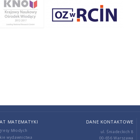
IAT MATEMATYKI
DANE KONTAKTOWE
gresy Młodych
ul. Śniadeckich 8
kie wydawnictwa
00-656 Warszawa