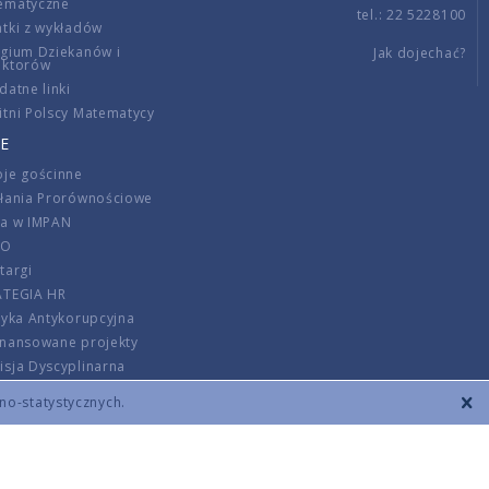
ematyczne
tel.: 22 5228100
tki z wykładów
gium Dziekanów i
Jak dojechać?
ektorów
datne linki
tni Polscy Matematycy
E
je gościnne
ałania Prorównościowe
ca w IMPAN
DO
targi
ATEGIA HR
tyka Antykorupcyjna
inansowane projekty
sja Dyscyplinarna
rmator
zno-statystycznych.
szenie opłat