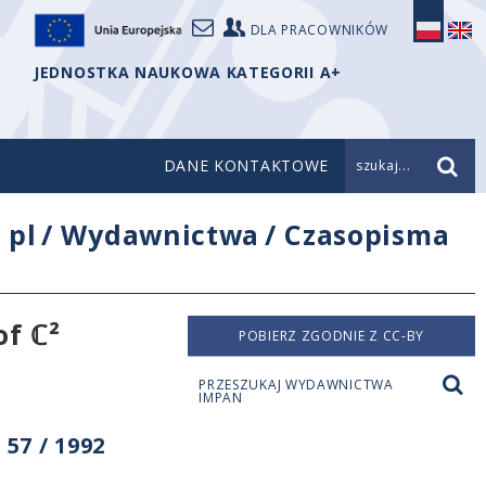
DLA PRACOWNIKÓW
JEDNOSTKA NAUKOWA KATEGORII A+
DANE KONTAKTOWE
szukaj...
/
pl
/
Wydawnictwa
/
Czasopisma
of ℂ²
POBIERZ ZGODNIE Z CC-BY
PRZESZUKAJ WYDAWNICTWA
IMPAN
57 / 1992