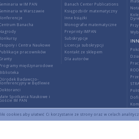
mat
Seminaria w IM PAN
Banach Center Publications
Nota
Seminaria w Warszawie
Księgozbiór matematyczny
Kole
Konferencje
Inne książki
Dyr
Centrum Banacha
Monografie matematyczne
Przy
Nagrody
Preprinty IMPAN
Wybi
Konkursy
Subskrypcje
INN
Zespoły i Centra Naukowe
Licencja subskrypcji
Poko
Publikacje pracowników
Kontakt ze sklepem
Dzi
Granty
Dla autorów
Pra
Programy międzynarodowe
RO
Biblioteka
Prze
Ośrodek Badawczo-
Konferencyjny w Będlewie
STR
Doktoranci
Poli
Małe Spotkania Naukowe i
Dof
Goście IM PAN
Komi
Info
ki cookies aby ułatwić Ci korzystanie ze strony oraz w celach analityc
Wno