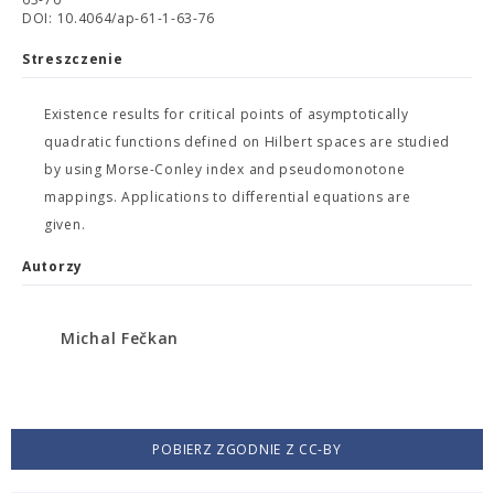
DOI: 10.4064/ap-61-1-63-76
Streszczenie
Existence results for critical points of asymptotically
quadratic functions defined on Hilbert spaces are studied
by using Morse-Conley index and pseudomonotone
mappings. Applications to differential equations are
given.
Autorzy
Michal Fečkan
POBIERZ ZGODNIE Z CC-BY