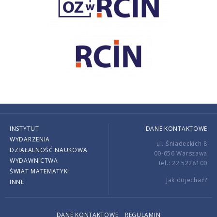
INSTYTUT
DANE KONTAKTOWE
WYDARZENIA
ul. Śniadeckich 8
DZIAŁALNOŚĆ NAUKOWA
00-656 Warszawa
WYDAWNICTWA
tel.: 22 5228100
ŚWIAT MATEMATYKI
Jak dojechać?
INNE
DANE KONTAKTOWE
REGULAMIN